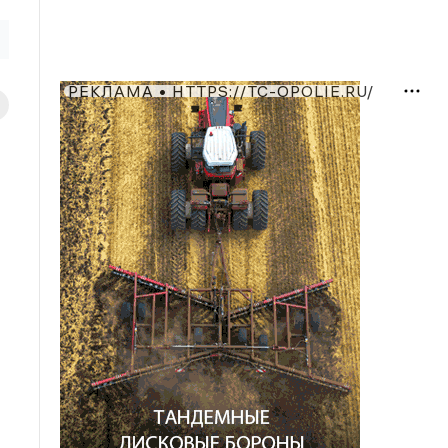
РЕКЛАМА • HTTPS://TC-OPOLIE.RU/