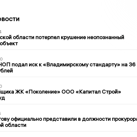
овости
4
ской области потерпел крушение неопознанный
 объект
30
ЧОП подал иск к «Владимирскому стандарту» на 36
ублей
0
йщика ЖК «Поколение» ООО «Капитал Строй»
уд
6
ову официально представили в должности прокурор
й области