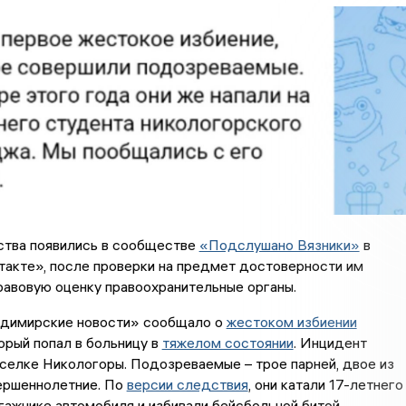
ства появились в сообществе
«Подслушано Вязники»
в
такте», после проверки на предмет достоверности им
авовую оценку правоохранительные органы.
димирские новости» сообщало о
жестоком избиении
торый попал в больницу в
тяжелом состоянии
. Инцидент
селке Никологоры. Подозреваемые – трое парней, двое из
ершеннолетние. По
версии следствия
, они катали 17-летнего
гажнике автомобиля и избивали бейсбольной битой.