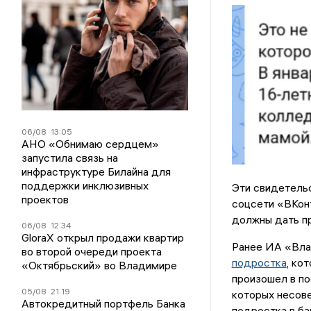
06/08
13:05
АНО «Обнимаю сердцем»
запустила связь на
инфраструктуре Билайна для
поддержки инклюзивных
Эти свидетель
проектов
соцсети «ВКон
должны дать пр
06/08
12:34
GloraX открыл продажи квартир
Ранее ИА «Вла
во второй очереди проекта
подростка
, ко
«Октябрьский» во Владимире
произошел в по
05/08
21:19
которых несов
Автокредитный портфель Банка
подростка в ба