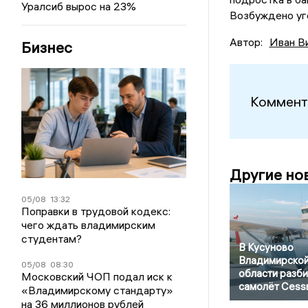
Уралсиб вырос на 23%
Возбуждено уг
Автор:
Иван В
Бизнес
Коммент
Другие но
05/08
13:32
Поправки в трудовой кодекс:
чего ждать владимирским
студентам?
В Кусуново
Владимирско
05/08
08:30
области разби
Московский ЧОП подал иск к
самолёт Cess
«Владимирскому стандарту»
на 36 миллионов рублей