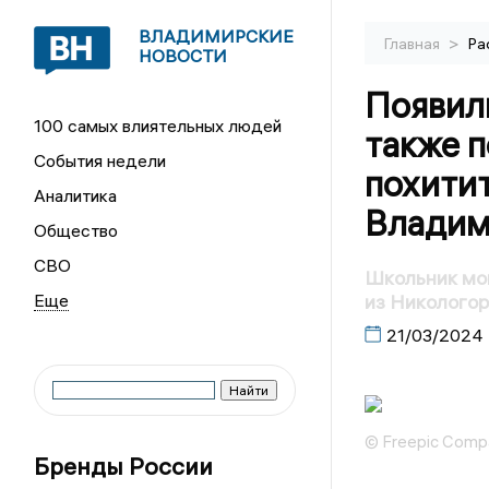
ВЛАДИМИРСКИЕ
>
Главная
Ра
НОВОСТИ
Появил
100 самых влиятельных людей
также п
События недели
похити
Аналитика
Владим
Общество
СВО
Школьник мог
из Никологор
21/03/2024
© Freepic Comp
Бренды России