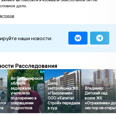
оловное дело.
икторов
ируйте наши новости:
вости Расследования
Во Владимирской
области
Дело
задержали
застройщика ЖК
Владимир:
учителя по
«Поколение»
Детский сад
й
подозрению в
ООО «Капитал
возле ЖК
лся
совращении
Строй» передали
«Отражение» до
na
подростков
в суд
сих пор не откры