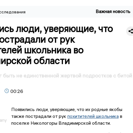
Важная новость
сследования
ись люди, уверяющие, что
острадали от рук
телей школьника во
ирской области
 быть не единственной жертвой подростков с битой
00:26
Появились люди, уверяющие, что их родные якобы
также пострадали от рук
похитителей школьника
в
any
поселке Никологоры Владимирской области.