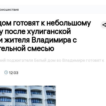
оисшествия
дом готовят к небольшому
у после хулиганской
и жителя Владимира с
тельной смесью
ий поджигателя Белый дом во Владимире готовят к
12:03