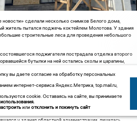
 новости» сделали несколько снимков Белого дома,
ый житель пытался поджечь коктейлем Молотова. У здания
небольшие строительные леса для проведения небольшого
есостоявшегося поджигателя пострадала отделка второго
зорвавшейся бутылки на ней остались сколы и царапины,
ели, вероятно, и будут заделывать.
пку вы даете согласие на обработку персональных
13 апреля во Владимире мужчина бросил бутылку с
анием интернет-сервиса Яндекс.Метрика, top.mail.ru,
 смесью в окно Белого дома. Однако осуществить
его не получилось – емкость отскочила и упала рядом.
пользуются cookie. Оставаясь на сайте, вы принимаете
 использования.
ападения пострадал автомобиль Hyundai Creta начальника
настроить
или
отклонить и покинуть сайт
офилактики коррупционных правонарушений Инны Дыровой.
вшаяся у здания областной администрации, лишилась
ых стекол, пострадал бампер.