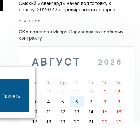
Омский «Авангард» начал подготовку к
сезону-2026/27 с тренировочных сборов
06/08
18:31
СКА подписал Игоря Ларионова по пробному
контракту
АВГУСТ
2026
Пн
Вт
Ср
Чт
Пт
Сб
Вс
27
28
29
30
31
1
2
Принять
3
4
5
6
7
8
9
10
11
12
13
14
15
16
17
18
19
20
21
22
23
24
25
26
27
28
29
30