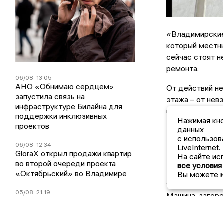
«Владимирские
который местн
сейчас стоят 
ремонта.
06/08
13:05
АНО «Обнимаю сердцем»
От действий н
запустила связь на
этажа – от нев
инфраструктуре Билайна для
которые строит
поддержки инклюзивных
Нажимая кно
проектов
данных
Напомним, что 
с использов
зажигательной
06/08
12:34
LiveInternet.
задуманное у н
GloraX открыл продажи квартир
На сайте ис
во второй очереди проекта
все условия
В результате н
«Октябрьский» во Владимире
Вы можете
управления пр
05/08
21:19
Машина, загоре
Автокредитный портфель Банка
передних боков
Уралсиб вырос на 23%