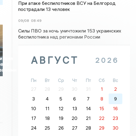
При атаке беспилотников ВСУ на Белгород
пострадали 13 человек
09/08
08:49
Силы ПВО за ночь уничтожили 153 украинских
беспилотника над регионами России
АВГУСТ
и прав
2026
ей с
заниями
Пн
Вт
Ср
Чт
Пт
Сб
Вс
27
28
29
30
31
1
2
3
4
5
6
7
8
9
10
11
12
13
14
15
16
17
18
19
20
21
22
23
24
25
26
27
28
29
30