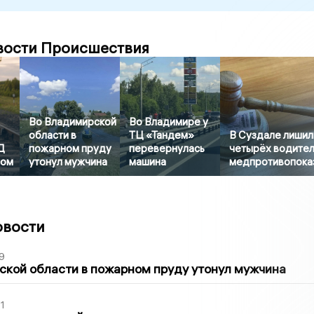
вости Происшествия
Во Владимирской
Во Владимире у
области в
ТЦ «Тандем»
В Суздале лишил
Д
пожарном пруду
перевернулась
четырёх водител
ром
утонул мужчина
машина
медпротивопока
овости
9
кой области в пожарном пруду утонул мужчина
1