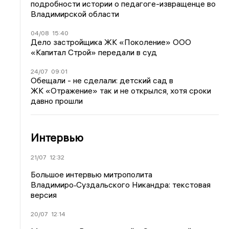
подробности истории о педагоге-извращенце во
Владимирской области
04/08
15:40
Дело застройщика ЖК «Поколение» ООО
«Капитал Строй» передали в суд
24/07
09:01
Обещали - не сделали: детский сад в
ЖК «Отражение» так и не открылся, хотя сроки
давно прошли
Интервью
21/07
12:32
Большое интервью митрополита
Владимиро‑Суздальского Никандра: текстовая
версия
20/07
12:14