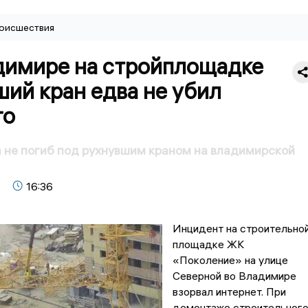
оисшествия
димире на стройплощадке
ий кран едва не убил
го
 не погиб под рухнувшим краном на владимирской
16:36
Инцидент на строительно
площадке ЖК
«Поколение» на улице
Северной во Владимире
взорвал интернет. При
демонтаже строительног