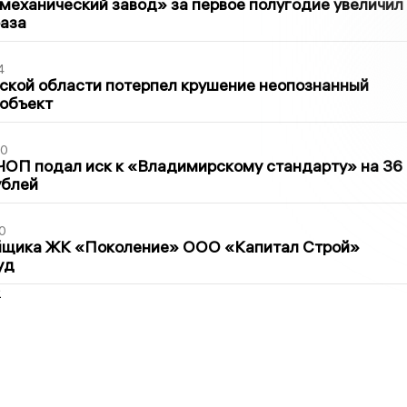
механический завод» за первое полугодие увеличил
раза
4
ской области потерпел крушение неопознанный
 объект
30
ЧОП подал иск к «Владимирскому стандарту» на 36
ублей
0
йщика ЖК «Поколение» ООО «Капитал Строй»
уд
2