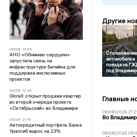
Другие но
06/08
13:05
Столкновение
АНО «Обнимаю сердцем»
автомобиля и
запустила связь на
поезда на ГЖ
инфраструктуре Билайна для
под Владими
поддержки инклюзивных
проектов
06/08
12:34
GloraX открыл продажи квартир
Главные н
во второй очереди проекта
«Октябрьский» во Владимире
08/08/2026 21:2
Во Владимирс
05/08
21:19
Автокредитный портфель Банка
Уралсиб вырос на 23%
08/08/2026 09:0