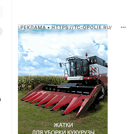
РЕКЛАМА • HTTPS://TC-OPOLIE.RU/
й
о