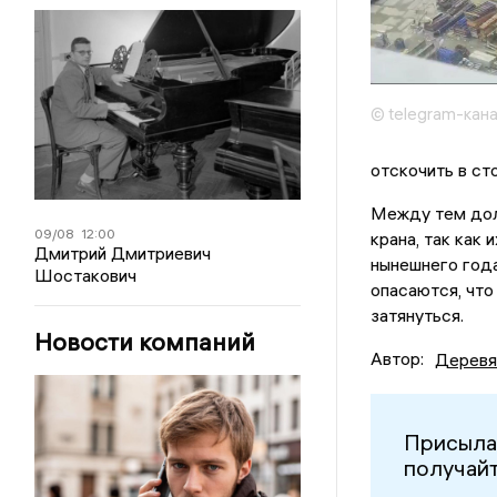
© telegram-кана
отскочить в ст
Между тем дол
09/08
12:00
крана, так как
Дмитрий Дмитриевич
нынешнего год
Шостакович
опасаются, что
затянуться.
Новости компаний
Автор:
Деревя
Присыла
получайт