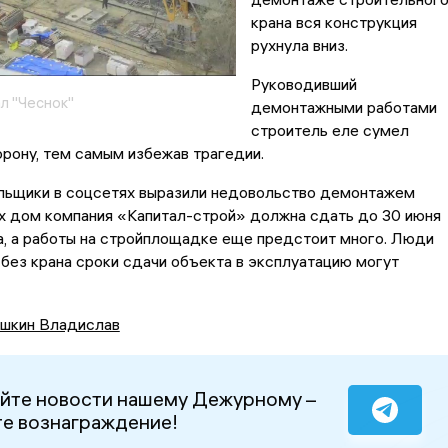
крана вся конструкция
рухнула вниз.
Руководивший
л "Чеснок"
демонтажными работами
строитель еле сумел
орону, тем самым избежав трагедии.
ьщики в соцсетях выразили недовольство демонтажем
 их дом компания «Капитал-строй» должна сдать до 30 июня
а, а работы на стройплощадке еще предстоит много. Люди
 без крана сроки сдачи объекта в эксплуатацию могут
шкин Владислав
йте новости нашему Дежурному –
е вознаграждение!