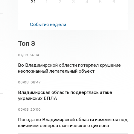
31
1
2
3
4
5
6
События недели
Топ 3
07/08
14:34
Во Владимирской области потерпел крушение
неопознанный летательный объект
06/08
08:47
Владимирская область подверглась атаке
украинских БПЛА
05/08
20:00
Погода во Владимирской области изменится под
влиянием североатлантического циклона