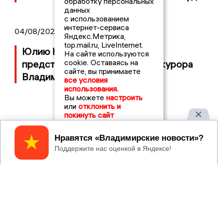
обработку персональных
данных
с использованием
интернет-сервиса
04/08/2026 11:36
Яндекс.Метрика,
top.mail.ru, LiveInternet.
Юлию Калистову официально
На сайте используются
cookie. Оставаясь на
представили в должности прокурора
сайте, вы принимаете
Владимирской области
все условия
использования.
Вы можете
настроить
или
отклонить и
покинуть сайт
Принять
2017 © NEWSVLADIMIR.RU | СИ
ВЛАДИМИРСКИЕ
«Информационное агентство
НОВОСТИ
Владимирские новости»
Учредитель (соучредители): Общество с ограниченной
ответственностью «РЕГИОНАЛЬНЫЕ НОВОСТИ» (ОГРН
1107154017354)
Главный редактор: Мазов С. А.