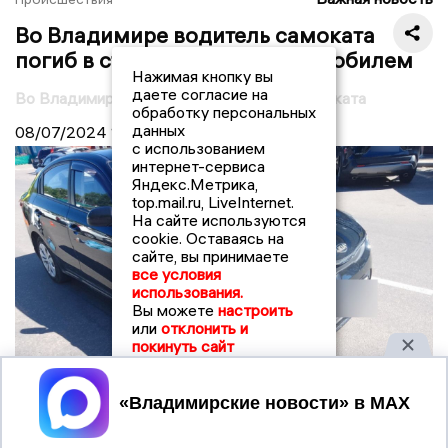
Во Владимире водитель самоката
погиб в столкновении с автомобилем
Нажимая кнопку вы
даете согласие на
Во Владимире в ДТП погиб водитель самоката
обработку персональных
данных
08/07/2024
13:30
с использованием
интернет-сервиса
Яндекс.Метрика,
top.mail.ru, LiveInternet.
На сайте используются
cookie. Оставаясь на
сайте, вы принимаете
все условия
использования.
Вы можете
настроить
или
отклонить и
покинуть сайт
Принять