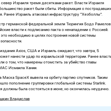
 север Израиля тремя десятками ракет. Власти Израиля
большинство ракет были сбиты. Информация о пострадавши
я. Ранее Израиль атаковал инфраструктуру "Хезболлы".
тр германской федеральной земли Тюрингия Бодо Рамелов
йские власти к подписанию пакта о ненападении с Россией.
 это необходимо в целях построения новой системы
зопасности.
здания Axios, США и Израиль ожидают, что завтра, 5
может нанести удар по израильской территории. Ранее власт
ли о том, что намерены отомстить за убийство главы
МАС Исмаила Хании.
 Маска SpaceX вывела на орбиту партию спутников. Таким
шло пополнение группировки глобальной системы Starlink.
 должны была состояться в июне, но окончилась неудачно.
шкин Владислав