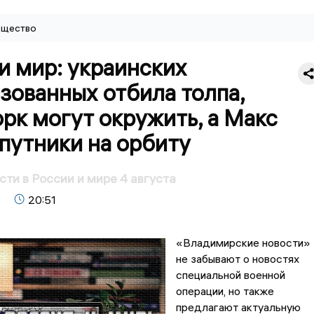
щество
и мир: украинских
зованных отбила толпа,
рк могут окружить, а Макс
путники на орбиту
сти в России и мире 4 августа
20:51
«Владимирские новости»
не забывают о новостях
специальной военной
операции, но также
предлагают актуальную