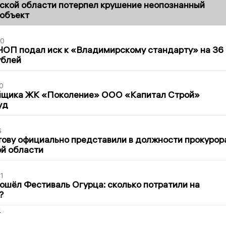
ской области потерпел крушение неопознанный
 объект
30
ЧОП подал иск к «Владимирскому стандарту» на 36
ублей
0
йщика ЖК «Поколение» ООО «Капитал Строй»
уд
6
ову официально представили в должности прокурор
й области
1
ошёл Фестиваль Огурца: сколько потратили на
?
2