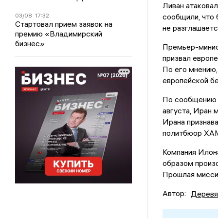
Ливан атаковал
03/08
17:32
сообщили, что 
Стартовал прием заявок на
не разглашаетс
премию «Владимирский
бизнес»
Премьер-минис
призвал европе
По его мнению,
европейской бе
По сообщению и
августа, Иран 
Ирана признава
политбюор ХА
Компания Илона
образом произо
Прошлая миссия
Автор:
Деревя