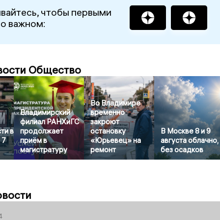
вайтесь, чтобы первыми
 о важном:
вости Общество
Во Владимире
Владимирский
временно
филиал РАНХиГС
закроют
ти в
продолжает
остановку
В Москве 8 и 9
 7
приём в
«Юрьевец» на
августа облачно,
магистратуру
ремонт
без осадков
овости
4