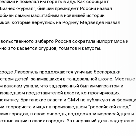
елями и пожелал им гореть в аду. Как сообщает
Бизнес-журнал", бывший президент России назвал
обмен самым масштабным в новейшей истории.
иков, которые вернулись на Родину Медведев назвал
вольственного эмбарго Россия сократила импорт мяса и
но это касается огурцов, томатов и капусты.
городе Ливерпуль продолжаются уличные беспорядки,
ством детей, занимавшихся в танцевальной школе. Местные
м каналам узнали, что задержанный был иммигрантом и
оизошедшем представителей власти, контролирующих
олитику. Британские власти и СМИ не публикуют информац
и террориста и ищут в произошедшем "российский след".
ких городов, в свою очередь, поддержали мерсисайдцев и
стные акции в своих городах. За вчерашний день задержано