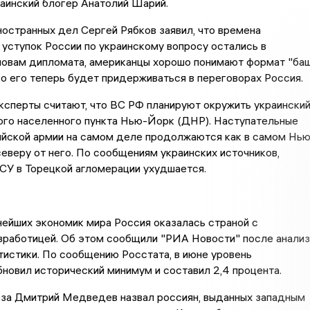
аинский блогер Анатолий Шарий.
остранных дел Сергей Рябков заявил, что времена
уступок России по украинскому вопросу остались в
ловам дипломата, американцы хорошо понимают формат "ба
ько его теперь будет придерживаться в переговорах Россия.
сперты считают, что ВС РФ планируют окружить украински
ого населенного пункта Нью-Йорк (ДНР). Наступательные
ийской армии на самом деле продолжаются как в самом Нью
 северу от него. По сообщениям украинских источников,
СУ в Торецкой агломерации ухудшается.
ейших экономик мира Россия оказалась страной с
зработицей. Об этом сообщили "РИА Новости" после анализ
тистики. По сообщению Росстата, в июне уровень
новил исторический минимум и составил 2,4 процента.
за Дмитрий Медведев назвал россиян, выданных западным