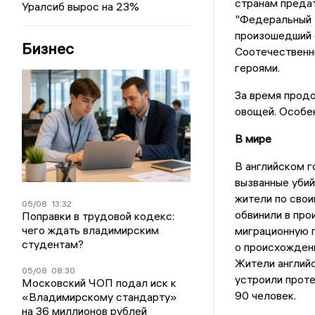
странам предат
Уралсиб вырос на 23%
"Федеральный 
произошедший 
Бизнес
Соотечественн
героями.
За время продо
овощей. Особен
В мире
В английском 
вызванные убий
жители по свои
05/08
13:32
обвинили в пр
Поправки в трудовой кодекс:
чего ждать владимирским
миграционную п
студентам?
о происхождени
Жители английс
05/08
08:30
устроили проте
Московский ЧОП подал иск к
90 человек.
«Владимирскому стандарту»
на 36 миллионов рублей