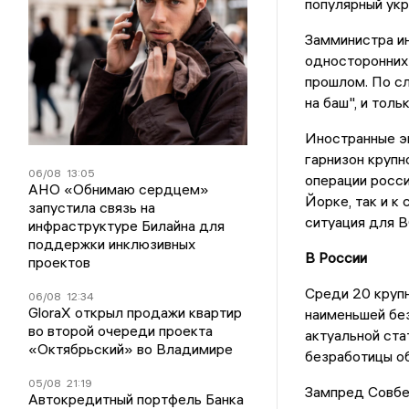
популярный укр
Замминистра ин
односторонних 
прошлом. По с
на баш", и тол
Иностранные эк
гарнизон крупн
06/08
13:05
операции росс
АНО «Обнимаю сердцем»
Йорке, так и к
запустила связь на
ситуация для В
инфраструктуре Билайна для
поддержки инклюзивных
В России
проектов
Среди 20 крупн
06/08
12:34
GloraX открыл продажи квартир
наименьшей бе
во второй очереди проекта
актуальной ста
«Октябрьский» во Владимире
безработицы об
05/08
21:19
Зампред Совбе
Автокредитный портфель Банка