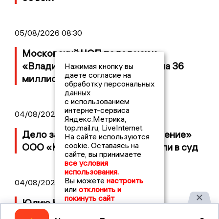
05/08/2026 08:30
Московский ЧОП подал иск к
«Владимирскому стандарту» на 36
Нажимая кнопку вы
даете согласие на
миллионов рублей
обработку персональных
данных
с использованием
интернет-сервиса
04/08/2026 15:40
Яндекс.Метрика,
top.mail.ru, LiveInternet.
Дело застройщика ЖК «Поколение»
На сайте используются
cookie. Оставаясь на
ООО «Капитал Строй» передали в суд
сайте, вы принимаете
все условия
использования.
Вы можете
настроить
04/08/2026 11:36
или
отклонить и
покинуть сайт
Юлию Калистову официально
представили в должности прокурора