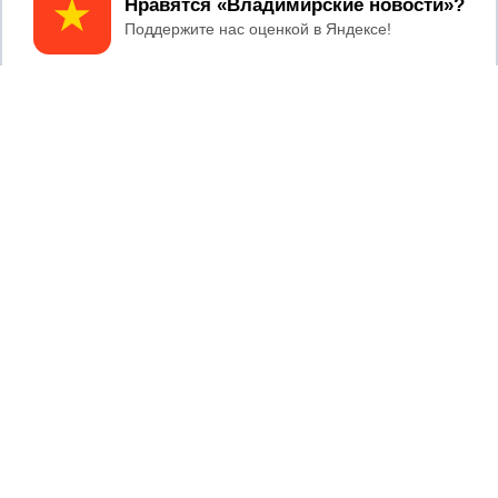
Принять
Владимирской области
04/08/2026 09:01
В Суздале прошёл Фестиваль Огурца:
сколько потратили на организацию?
2017 © NEWSVLADIMIR.RU | СИ
ВЛАДИМИРСКИЕ
«Информационное агентство
НОВОСТИ
Владимирские новости»
Учредитель (соучредители): Общество с ограниченной
ответственностью «РЕГИОНАЛЬНЫЕ НОВОСТИ» (ОГРН
1107154017354)
Главный редактор: Мазов С. А.