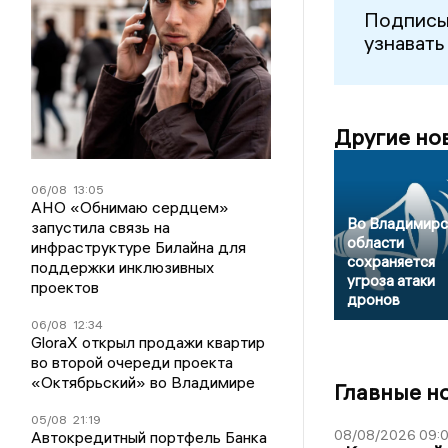
Подписы
узнавать
Другие но
06/08
13:05
АНО «Обнимаю сердцем»
Во Владимирс
запустила связь на
области
инфраструктуре Билайна для
сохраняется
поддержки инклюзивных
угроза атаки
проектов
дронов
06/08
12:34
GloraX открыл продажи квартир
во второй очереди проекта
«Октябрьский» во Владимире
Главные н
05/08
21:19
08/08/2026 09:0
Автокредитный портфель Банка