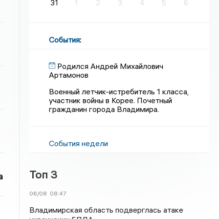
31
1
2
3
4
5
6
События
:
Родился Андрей Михайлович
Артамонов
Военный летчик-истребитель 1 класса,
участник войны в Корее. Почетный
гражданин города Владимира.
События недели
Топ 3
а
06/08
08:47
Владимирская область подверглась атаке