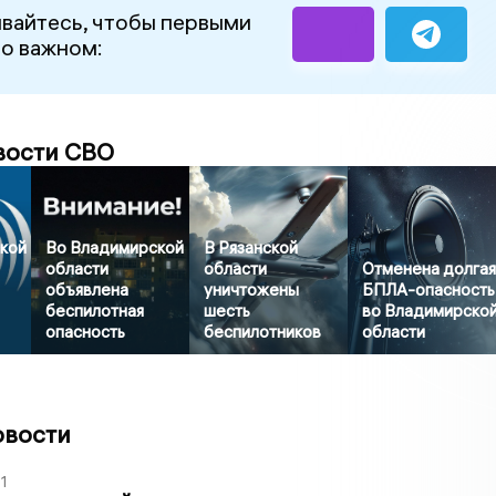
вайтесь, чтобы первыми
 о важном:
вости СВО
кой
Во Владимирской
В Рязанской
области
области
Отменена долга
объявлена
уничтожены
БПЛА-опасность
беспилотная
шесть
во Владимирско
опасность
беспилотников
области
овости
1