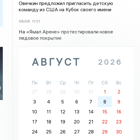
Овечкин предложил пригласить детскую
команду из США на Кубок своего имени
08/08
11:01
На «Ямал Арене» протестировали новое
ледовое покрытие
АВГУСТ
2026
я
Пн
Вт
Ср
Чт
Пт
Сб
Вс
й
27
28
29
30
31
1
2
3
4
5
6
7
8
9
10
11
12
13
14
15
16
17
18
19
20
21
22
23
24
25
26
27
28
29
30