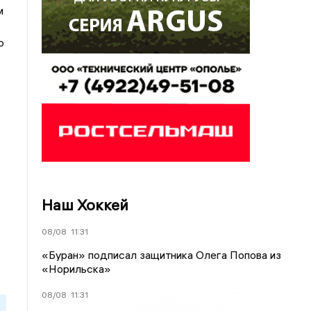
м
о
Наш Хоккей
08/08
11:31
«Буран» подписал защитника Олега Попова из
«Норильска»
08/08
11:31