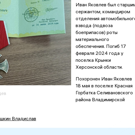
Иван Яковлев был старши
сержантом, командиром
отделения автомобильног
взвода (подвоза
боеприпасов) роты
материального
обеспечения. Погиб 17
февраля 2024 года у
поселка Крынки
Херсонской области.
Похоронен Иван Яковлев
18 мая в поселке Красная
Горбатка Селивановского
дев
района Владимирской
шкин Владислав