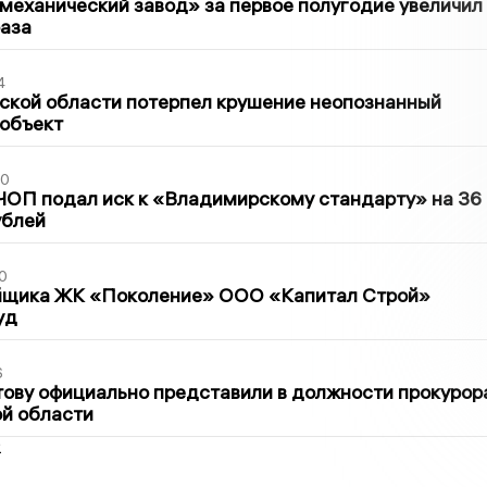
механический завод» за первое полугодие увеличил
раза
4
ской области потерпел крушение неопознанный
 объект
30
ЧОП подал иск к «Владимирскому стандарту» на 36
ублей
0
йщика ЖК «Поколение» ООО «Капитал Строй»
уд
6
ову официально представили в должности прокурор
й области
2