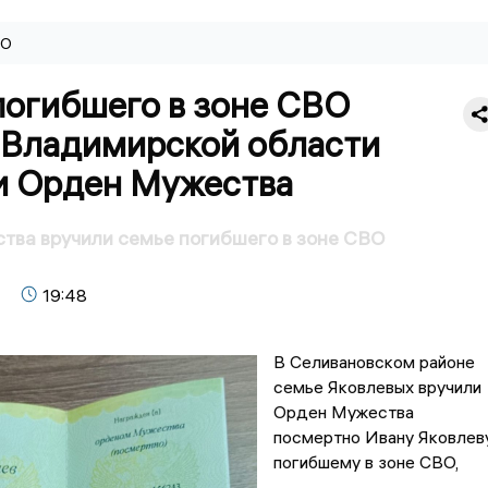
ВО
погибшего в зоне СВО
 Владимирской области
и Орден Мужества
тва вручили семье погибшего в зоне СВО
19:48
В Селивановском районе
семье Яковлевых вручили
Орден Мужества
посмертно Ивану Яковлеву
погибшему в зоне СВО,