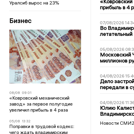
«Ковровский 
Уралсиб вырос на 23%
прибыль в 4 
Бизнес
07/08/2026 14:3
Во Владимир
летательный
05/08/2026 08:
Московский 
миллионов р
04/08/2026 15:4
Дело застро
передали в с
08/08
09:01
«Ковровский механический
04/08/2026 11:3
завод» за первое полугодие
Юлию Калист
увеличил прибыль в 4 раза
Владимирско
05/08
13:32
Новости СМИ
Поправки в трудовой кодекс:
чего ждать владимирским