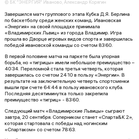
© БК "ЭНЕРГИЯ" Иваново, Александр Корягин
Завершился матч группового этапа Кубка Д.Я. Берлина
по баскетболу среди женских команд. Ивановская
«Энергия» на своей площадке принимала
«Владимирских Львиц» из города Владимир. Игра
прошла во Дворце игровых видов спорта и завершилась
победой ивановской команды со счетом 83:60.
В первой половине матча на паркете была упорная
борьба, но «тигрицы» имели небольшое преимущество –
40:34. Переломной стала третья четверть, которая
завершилась со счетом 24:10 в пользу «Энергии». В
результате на заключительную четверть спортсменки
вышли при счете 64:44 в пользу ивановского клуба.
Последняя десятиминутка только закрепила
преимущество «тигриц» - 83:60.
Следующий матч «Владимирские Львицы» сыграют
завтра, 20 сентября. Соперником станет «Спарта&К 2»,
которая стартовала с победы над ногинским
«Спартаком» со счетом 78:63.