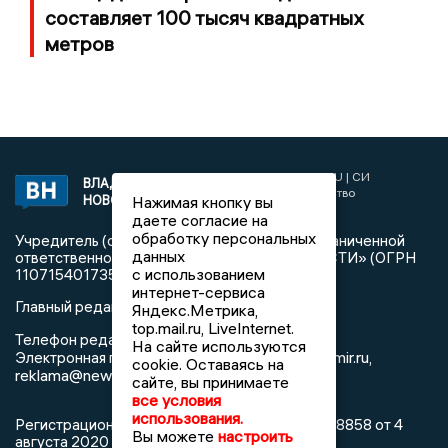
составляет 100 тысяч квадратных
метров
2017 © NEWSVLADIMIR.RU | СИ
ВЛАДИМИРСКИЕ
«Информационное агентство
Нажимая кнопку вы
НОВОСТИ
Владимирские новости»
даете согласие на
обработку персональных
Учредитель (соучредители): Общество с ограниченной
данных
ответственностью «РЕГИОНАЛЬНЫЕ НОВОСТИ» (ОГРН
с использованием
1107154017354)
интернет-сервиса
Главный редактор: Мазов С. А.
Яндекс.Метрика,
top.mail.ru, LiveInternet.
8 (4922) 666916
Телефон редакции:
На сайте используются
info@newsvladimir.ru
Электронная почта редакции:
,
cookie. Оставаясь на
reklama@newsvladimir.ru
сайте, вы принимаете
все условия
использования.
Регистрационный номер: серия Эл № ФС77-78858 от 4
Вы можете
настроить
августа 2020 г. согласно выписке из реестра