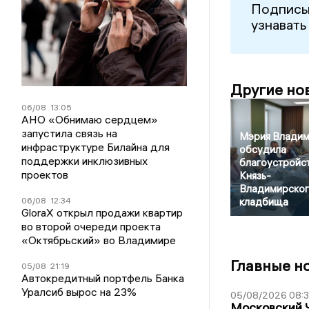
Подписы
узнавать
Другие но
06/08
13:05
АНО «Обнимаю сердцем»
запустила связь на
Мэрия Влади
инфраструктуре Билайна для
обсудила
поддержки инклюзивных
благоустройс
проектов
Князь-
Владимирско
06/08
12:34
кладбища
GloraX открыл продажи квартир
во второй очереди проекта
«Октябрьский» во Владимире
Главные н
05/08
21:19
Автокредитный портфель Банка
Уралсиб вырос на 23%
05/08/2026 08:
Московский 