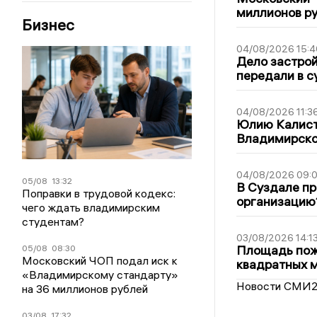
миллионов р
Бизнес
04/08/2026 15:4
Дело застро
передали в с
04/08/2026 11:3
Юлию Калист
Владимирско
04/08/2026 09:0
05/08
13:32
В Суздале пр
Поправки в трудовой кодекс:
организацию
чего ждать владимирским
студентам?
03/08/2026 14:1
Площадь пожа
05/08
08:30
Московский ЧОП подал иск к
квадратных 
«Владимирскому стандарту»
Новости СМИ
на 36 миллионов рублей
03/08
17:32