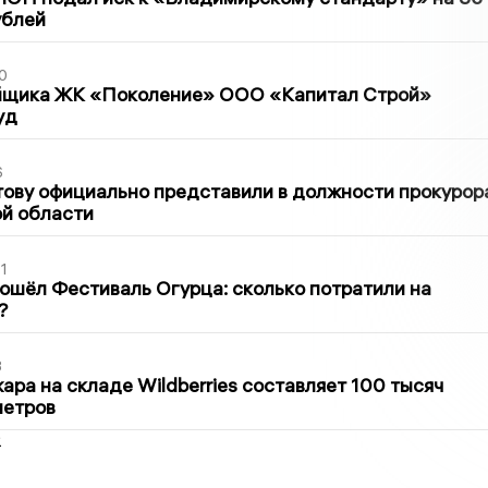
ублей
0
йщика ЖК «Поколение» ООО «Капитал Строй»
уд
6
ову официально представили в должности прокурор
й области
1
ошёл Фестиваль Огурца: сколько потратили на
?
3
ра на складе Wildberries составляет 100 тысяч
метров
2