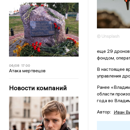
© Unsplash
еще 29 дронов
фондом, операт
06/08
17:00
В настоящее в
Атака мертвецов
управления дро
Новости компаний
Ранее «Владим
области произо
года во Владим
Автор:
Иван В