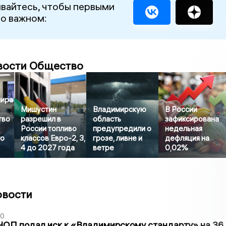
вайтесь, чтобы первыми
 о важном:
вости Общество
мира
Мишустин
Владимирскую
В России
тво
разрешил в
область
зафиксирована
России топливо
предупредили о
недельная
го
классов Евро-2, 3,
грозе, ливне и
дефляция на
4 до 2027 года
ветре
0,02%
овости
30
ЧОП подал иск к «Владимирскому стандарту» на 36