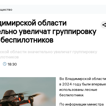
щество
димирской области
льно увеличат группировку
 беспилотников
кой области значительно увеличат группировку
илотников
18:30
Во Владимирской области
в 2024 году были впервые
использованы лесные
беспилотники.
По информации министра