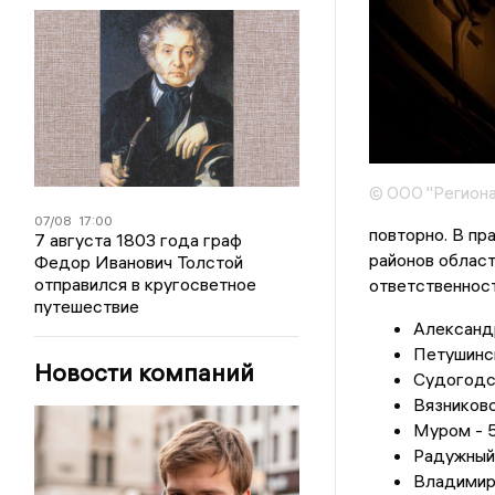
© ООО "Региона
07/08
17:00
повторно. В пр
7 августа 1803 года граф
районов област
Федор Иванович Толстой
отправился в кругосветное
ответственност
путешествие
Александр
Петушинск
Новости компаний
Судогодск
Вязниковс
Муром - 5
Радужный 
Владимир 