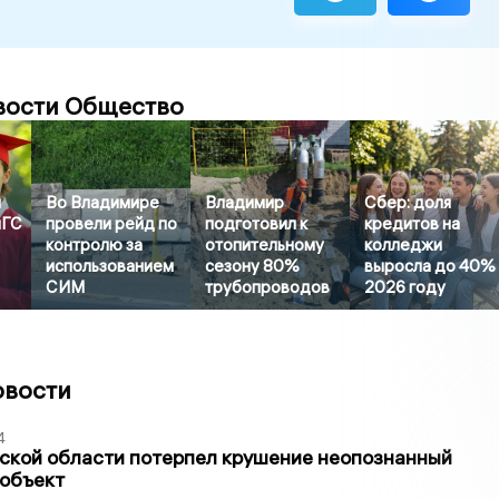
вости Общество
й
Во Владимире
Владимир
Сбер: доля
иГС
провели рейд по
подготовил к
кредитов на
контролю за
отопительному
колледжи
использованием
сезону 80%
выросла до 40%
СИМ
трубопроводов
2026 году
овости
4
ской области потерпел крушение неопознанный
 объект