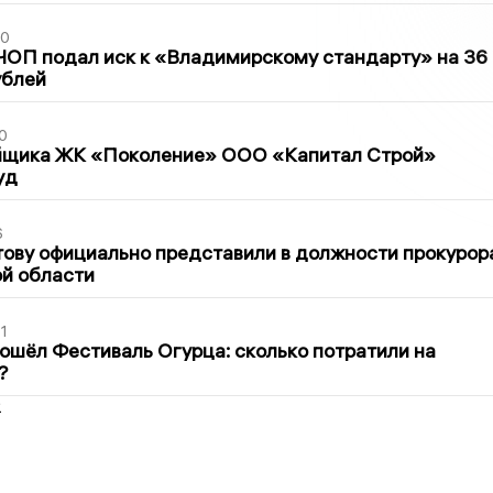
30
ЧОП подал иск к «Владимирскому стандарту» на 36
ублей
0
йщика ЖК «Поколение» ООО «Капитал Строй»
уд
6
ову официально представили в должности прокурор
й области
1
ошёл Фестиваль Огурца: сколько потратили на
?
2