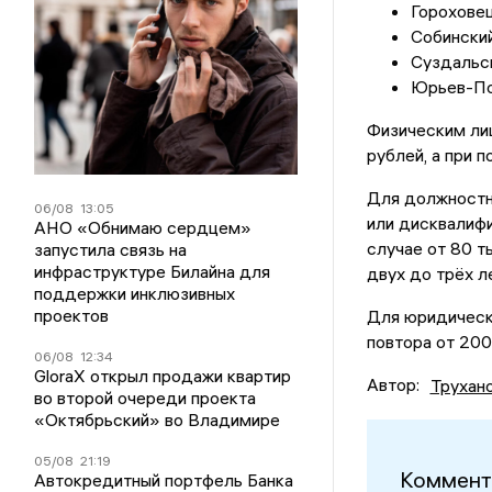
Гороховец
Собинский
Суздальск
Юрьев-Пол
Физическим лиц
рублей, а при 
Для должностны
06/08
13:05
или дисквалифи
АНО «Обнимаю сердцем»
случае от 80 т
запустила связь на
инфраструктуре Билайна для
двух до трёх ле
поддержки инклюзивных
проектов
Для юридически
повтора от 200
06/08
12:34
GloraX открыл продажи квартир
Автор:
Трухан
во второй очереди проекта
«Октябрьский» во Владимире
05/08
21:19
Коммент
Автокредитный портфель Банка