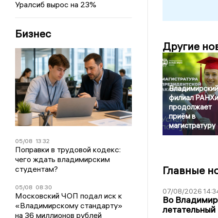
Уралсиб вырос на 23%
Бизнес
Другие но
Владимирски
филиал РАНХ
продолжает
приём в
магистратуру
05/08
13:32
Поправки в трудовой кодекс:
чего ждать владимирским
Главные н
студентам?
05/08
08:30
07/08/2026 14:3
Московский ЧОП подал иск к
Во Владимир
«Владимирскому стандарту»
летательный
на 36 миллионов рублей