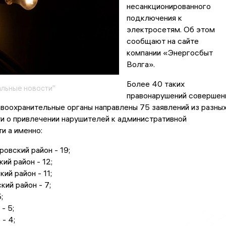
несанкционированного
подключения к
электросетям. Об этом
сообщают на сайте
компании «Энергосбыт
Волга».
Более 40 таких
льные новости"
правонарушений совершен
авоохранительные органы направлены 75 заявлений из разны
и о привлечении нарушителей к административной
и а именно:
овский район - 19;
ий район - 12;
ий район - 11;
кий район - 7;
;
- 5;
- 4;