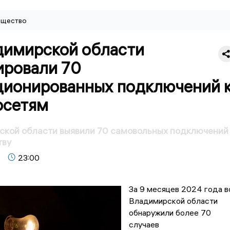
щество
димирской области
ировали 70
ционированных подключений 
осетям
ской области выявили 70 самовольных подключений
тву
23:00
За 9 месяцев 2024 года в
Владимирской области
обнаружили более 70
случаев