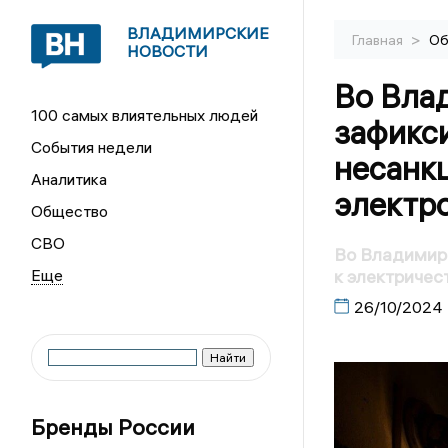
ВЛАДИМИРСКИЕ
>
Главная
Об
НОВОСТИ
Во Вла
100 самых влиятельных людей
зафикс
События недели
несанк
Аналитика
электр
Общество
СВО
Во Владимир
к электричес
26/10/2024
Бренды России