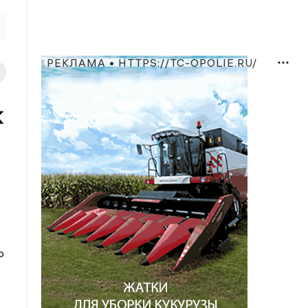
РЕКЛАМА • HTTPS://TC-OPOLIE.RU/
к
о