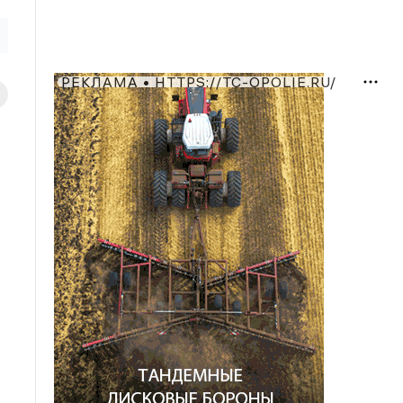
РЕКЛАМА • HTTPS://TC-OPOLIE.RU/