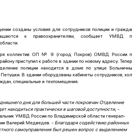
ении созданы условия для сотрудников полиции и гражда
ащаются к правоохранителям, сообщает УМВД п
области.
бря коллектив ОП № 9 (город Покров) ОМВД России п
айону приступил к работе в здании по новому адресу. Тепе
деление полиции находится в доме по улице Больничн
Петушки. В здании оборудованы кабинеты сотрудников, хо
ждан, специальные и техпомещения.
одняшнего дня для большей части покровчан Отделение
ет находиться практически в шаговой доступности, -
чальник УМВД России по Владимирской области генерал-
ции Валерий Медведев.
- Благодаря содействию районных
стного самоуправления был решен вопрос с выделением