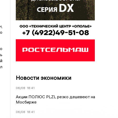
н,
о
о
рь
ый
лл
Новости экономики
06/08
18:41
Акции ПОЛЮС PLZL резко дешевеют на
Мосбирже
06/08
18:41