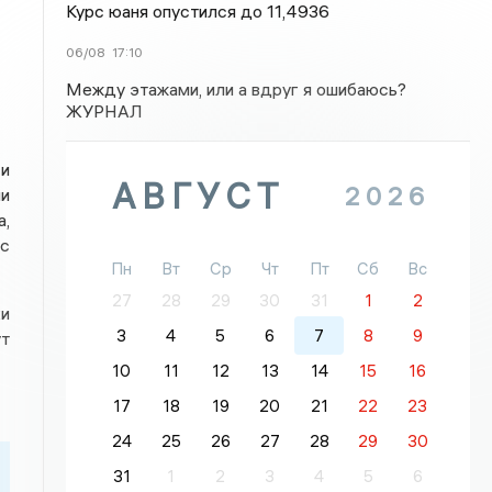
Курс юаня опустился до 11,4936
06/08
17:10
Между этажами, или а вдруг я ошибаюсь?
ЖУРНАЛ
 и
АВГУСТ
2026
и
а,
с
Пн
Вт
Ср
Чт
Пт
Сб
Вс
27
28
29
30
31
1
2
и
3
4
5
6
7
8
9
ут
10
11
12
13
14
15
16
17
18
19
20
21
22
23
24
25
26
27
28
29
30
31
1
2
3
4
5
6