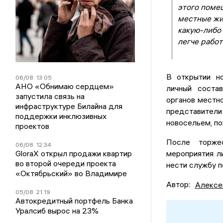
этого помещ
местные жи
какую-либо
легче работ
В открытии но
06/08
13:05
АНО «Обнимаю сердцем»
личный соста
запустила связь на
органов местн
инфраструктуре Билайна для
представител
поддержки инклюзивных
новосельем, по
проектов
После торжес
06/08
12:34
GloraX открыл продажи квартир
мероприятия л
во второй очереди проекта
нести службу п
«Октябрьский» во Владимире
Автор:
Алексе
05/08
21:19
Автокредитный портфель Банка
Уралсиб вырос на 23%