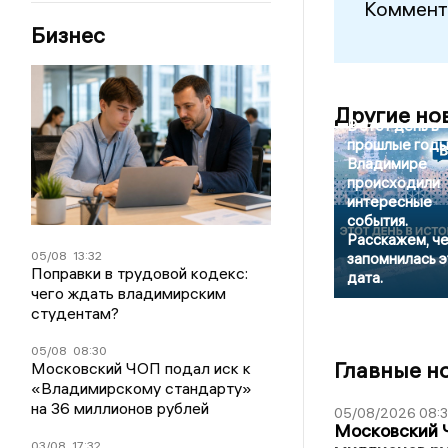
Коммент
Бизнес
Другие но
В этот день в
прошлые годы
Владимире
происходили
интересные
события.
Расскажем, ч
05/08
13:32
запомнилась э
Поправки в трудовой кодекс:
дата.
чего ждать владимирским
студентам?
05/08
08:30
Главные н
Московский ЧОП подал иск к
«Владимирскому стандарту»
на 36 миллионов рублей
05/08/2026 08:
Московский 
03/08
17:32