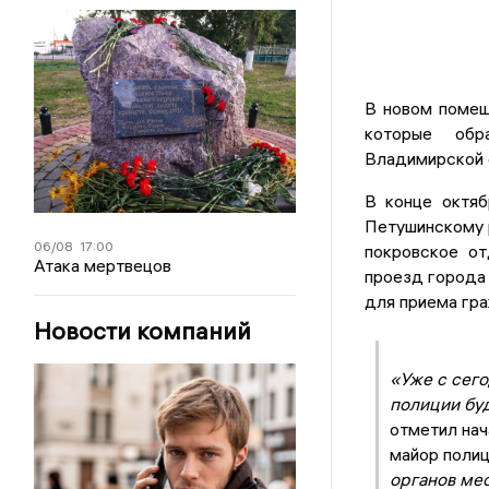
В новом помещ
которые обр
Владимирской 
В конце октя
Петушинскому р
06/08
17:00
покровское от
Атака мертвецов
проезд города 
для приема гра
Новости компаний
«Уже с сег
полиции буд
отметил на
майор поли
органов ме