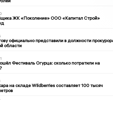
ублей
0
йщика ЖК «Поколение» ООО «Капитал Строй»
уд
6
ову официально представили в должности прокурор
й области
1
ошёл Фестиваль Огурца: сколько потратили на
?
3
ра на складе Wildberries составляет 100 тысяч
метров
2