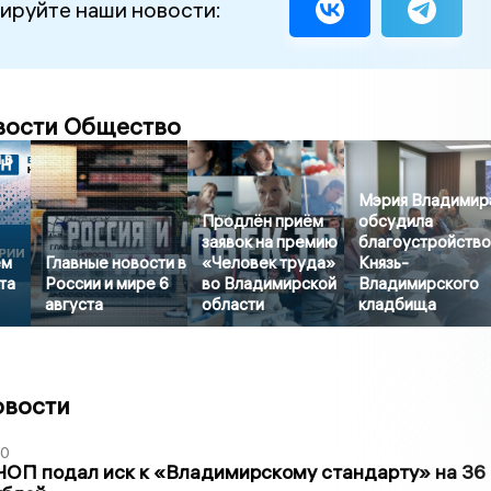
ируйте наши новости:
вости Общество
 в
Мэрия Владимир
Продлён приём
обсудила
заявок на премию
благоустройств
ем
Главные новости в
«Человек труда»
Князь-
та
России и мире 6
во Владимирской
Владимирского
августа
области
кладбища
овости
30
ЧОП подал иск к «Владимирскому стандарту» на 36