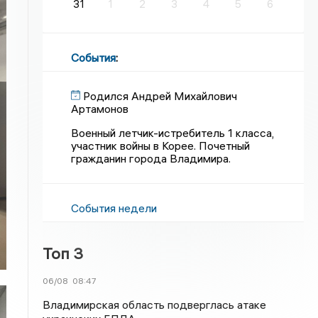
31
1
2
3
4
5
6
События
:
Родился Андрей Михайлович
Артамонов
Военный летчик-истребитель 1 класса,
участник войны в Корее. Почетный
гражданин города Владимира.
События недели
Топ 3
06/08
08:47
Владимирская область подверглась атаке