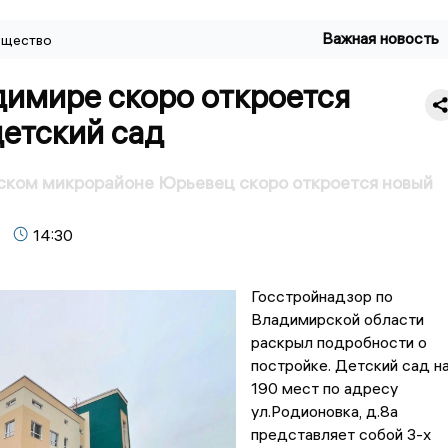
Важная новость
щество
димире скоро откроется
детский сад
ском микрорайоне Юрьевец скоро откроется новый
14:30
Госстройнадзор по
Владимирской области
раскрыл подробности о
постройке. Детский сад н
190 мест по адресу
ул.Родионовка, д.8а
представляет собой 3-х