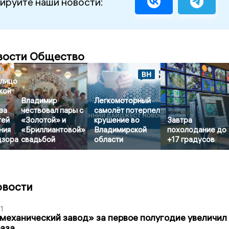
ируйте наши новости:
вости Общество
лицо
кой
Владимир
Легкомоторный
за
чествовал пары с
самолёт потерпел
тей
«Золотой» и
крушение во
Завтра
ния
«Бриллиантовой»
Владимирской
похолодание до
дзора
свадьбой
области
+17 градусов
овости
1
механический завод» за первое полугодие увеличил
раза