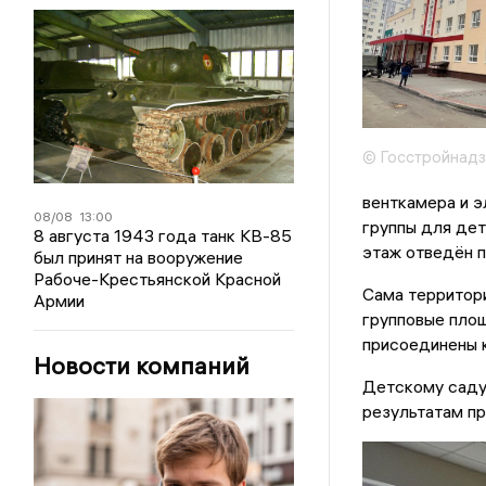
© Госстройнадз
венткамера и 
08/08
13:00
группы для дет
8 августа 1943 года танк КВ-85
этаж отведён п
был принят на вооружение
Рабоче-Крестьянской Красной
Сама территори
Армии
групповые площ
присоединены 
Новости компаний
Детскому саду 
результатам пр