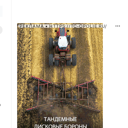
РЕКЛАМА • HTTPS://TC-OPOLIE.RU/
а