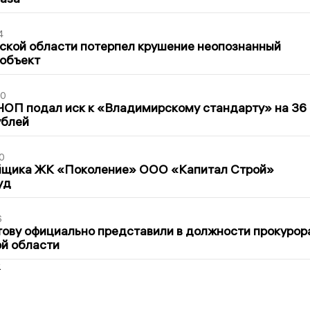
4
ской области потерпел крушение неопознанный
 объект
30
ЧОП подал иск к «Владимирскому стандарту» на 36
ублей
0
йщика ЖК «Поколение» ООО «Капитал Строй»
уд
6
ову официально представили в должности прокурор
й области
2