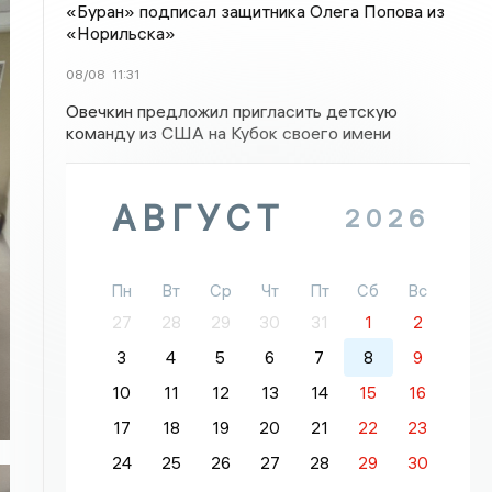
«Буран» подписал защитника Олега Попова из
«Норильска»
08/08
11:31
Овечкин предложил пригласить детскую
команду из США на Кубок своего имени
АВГУСТ
2026
Пн
Вт
Ср
Чт
Пт
Сб
Вс
27
28
29
30
31
1
2
3
4
5
6
7
8
9
10
11
12
13
14
15
16
17
18
19
20
21
22
23
24
25
26
27
28
29
30