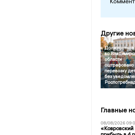
Коммент
Другие но
Должностное 
во Владимирс
области
оштрафовано 
перевозку де
без уведомле
Роспотребна
Главные н
08/08/2026 09:0
«Ковровский 
прибыль в 4 