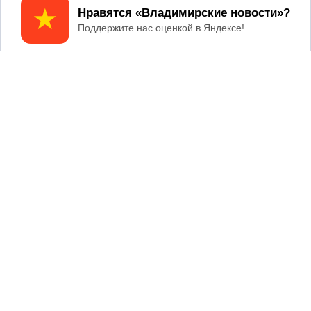
В Собинском районе БПЛА атаковал
Принять
складской комплекс Wildberries
Главные новости
05/08/2026 08:30
Московский ЧОП подал иск к
«Владимирскому стандарту» на 36
миллионов рублей
04/08/2026 15:40
Дело застройщика ЖК «Поколение»
ООО «Капитал Строй» передали в суд