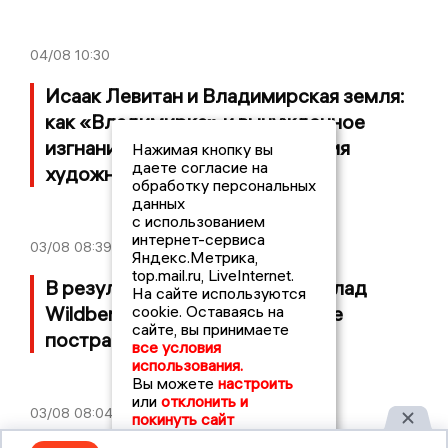
04/08
10:30
Исаак Левитан и Владимирская земля:
как «Владимирка» и вынужденное
изгнание стали частью наследия
Нажимая кнопку вы
даете согласие на
художника
обработку персональных
данных
с использованием
интернет-сервиса
03/08
08:39
Яндекс.Метрика,
top.mail.ru, LiveInternet.
В результате атаки БПЛА на склад
На сайте используются
Wildberries в Собинском районе
cookie. Оставаясь на
сайте, вы принимаете
пострадал мужчина
все условия
использования.
Вы можете
настроить
или
отклонить и
03/08
08:04
покинуть сайт