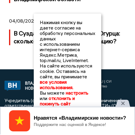
04/08/2026 09:01
Нажимая кнопку вы
даете согласие на
В Суздале прошёл Фестиваль Огурца:
обработку персональных
данных
сколько потратили на организацию?
с использованием
интернет-сервиса
Яндекс.Метрика,
top.mail.ru, LiveInternet.
На сайте используются
cookie. Оставаясь на
сайте, вы принимаете
2017 © NEWSVLADIMIR.RU | СИ
все условия
ВЛАДИМИРСКИЕ
«Информационное агентство
использования.
НОВОСТИ
Владимирские новости»
Вы можете
настроить
или
отклонить и
Учредитель (соучредители): Общество с ограниченной
покинуть сайт
ответственностью «РЕГИОНАЛЬНЫЕ НОВОСТИ» (ОГРН
1107154017354)
Принять
Главный редактор: Мазов С. А.
8 (4922) 666916
Телефон редакции: