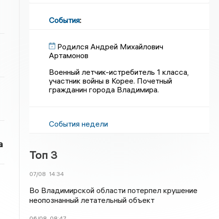
События
:
Родился Андрей Михайлович
Артамонов
Военный летчик-истребитель 1 класса,
участник войны в Корее. Почетный
гражданин города Владимира.
События недели
а
Топ 3
07/08
14:34
Во Владимирской области потерпел крушение
неопознанный летательный объект
06/08
08:47