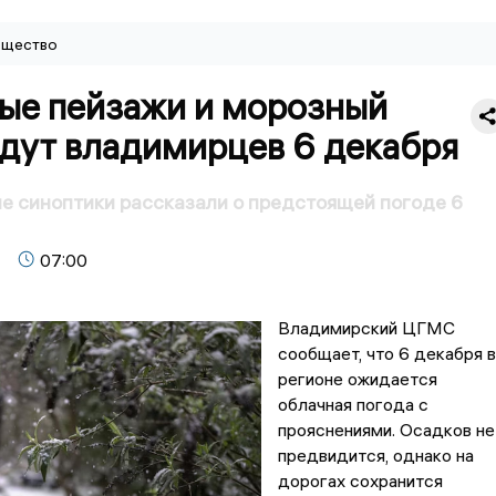
щество
ые пейзажи и морозный
ждут владимирцев 6 декабря
 синоптики рассказали о предстоящей погоде 6
07:00
Владимирский ЦГМС
сообщает, что 6 декабря в
регионе ожидается
облачная погода с
прояснениями. Осадков не
предвидится, однако на
дорогах сохранится