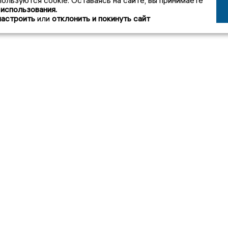
пользуются cookie. Оставаясь на сайте, вы принимаете
 использования.
настроить
или
отклонить и покинуть сайт