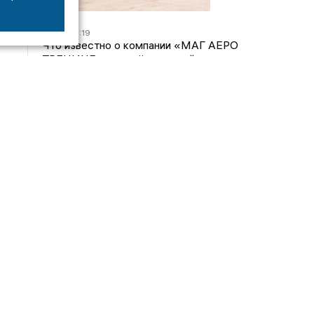
07/08
16:19
Что известно о компании «МАГ АЕРО
ТРЕНИНГ», самолёт которой потерпел крушение
во Владимирской области?
05/08
17:00
Странный презент для учителя: стали известны
подробности истории о педагоге-извращенце во
Владимирской области
04/08
15:40
Дело застройщика ЖК «Поколение» ООО
«Капитал Строй» передали в суд
24/07
09:01
Обещали - не сделали: детский сад в
ЖК «Отражение» так и не открылся, хотя сроки
давно прошли
Интервью