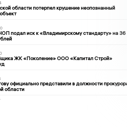
4
ской области потерпел крушение неопознанный
 объект
30
ЧОП подал иск к «Владимирскому стандарту» на 36
ублей
0
йщика ЖК «Поколение» ООО «Капитал Строй»
уд
6
ову официально представили в должности прокурор
й области
2