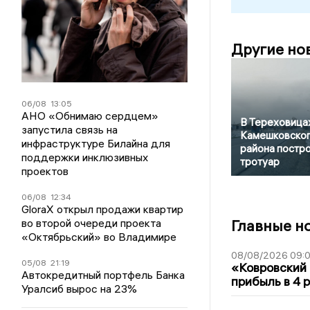
Другие но
06/08
13:05
АНО «Обнимаю сердцем»
В Тереховица
запустила связь на
Камешковско
инфраструктуре Билайна для
района постр
поддержки инклюзивных
тротуар
проектов
06/08
12:34
GloraX открыл продажи квартир
во второй очереди проекта
Главные н
«Октябрьский» во Владимире
08/08/2026 09:0
05/08
21:19
«Ковровский 
Автокредитный портфель Банка
прибыль в 4 
Уралсиб вырос на 23%