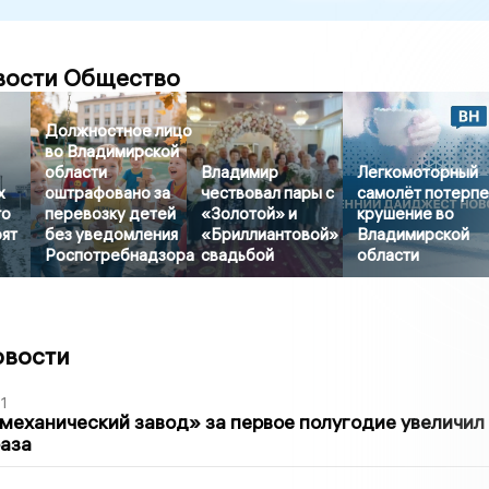
вости Общество
Должностное лицо
во Владимирской
области
Владимир
Легкомоторный
х
оштрафовано за
чествовал пары с
самолёт потерп
го
перевозку детей
«Золотой» и
крушение во
оят
без уведомления
«Бриллиантовой»
Владимирской
Роспотребнадзора
свадьбой
области
овости
1
механический завод» за первое полугодие увеличил
раза