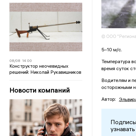
© ООО "Региона
5–10 м/с.
08/08
14:00
Температура во
Конструктор неочевидных
время суток ст
решений: Николай Рукавишников
Водителям и п
осторожными н
Новости компаний
Автор:
Эльвир
Подписы
узнавать