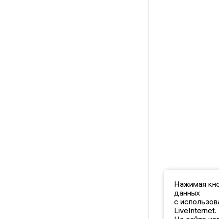
Нажимая кно
данных
с использов
LiveInternet.