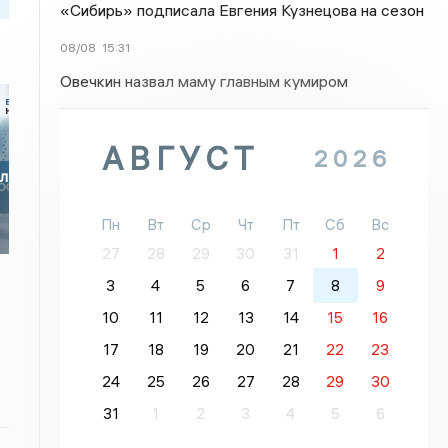
«Сибирь» подписала Евгения Кузнецова на сезон
08/08
15:31
Овечкин назвал маму главным кумиром
АВГУСТ
2026
ел
Пн
Вт
Ср
Чт
Пт
Сб
Вс
27
28
29
30
31
1
2
3
4
5
6
7
8
9
10
11
12
13
14
15
16
17
18
19
20
21
22
23
24
25
26
27
28
29
30
31
1
2
3
4
5
6