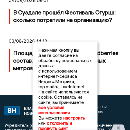
04/08/2026 09:01
В Суздале прошёл Фестиваль Огурца:
сколько потратили на организацию?
03/08/2026 14:13
Нажимая кнопку вы
Площадь пожара на складе Wildberries
даете согласие на
составляет 100 тысяч квадратных
обработку персональных
данных
метров
с использованием
интернет-сервиса
Яндекс.Метрика,
top.mail.ru, LiveInternet.
На сайте используются
cookie. Оставаясь на
сайте, вы принимаете
2017 © NEWSVLADIMIR.RU | СИ
все условия
ВЛАДИМИРСКИЕ
«Информационное агентство
использования.
НОВОСТИ
Владимирские новости»
Вы можете
настроить
или
отклонить и
Учредитель (соучредители): Общество с ограниченной
покинуть сайт