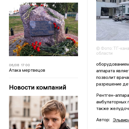
© Фото: ТГ-кан
области
оборудованием
06/08
17:00
Атака мертвецов
аппарата являе
позволит врача
разрешение де
Новости компаний
Рентген-аппара
амбулаторных п
также желудоч
Автор:
Эльвир