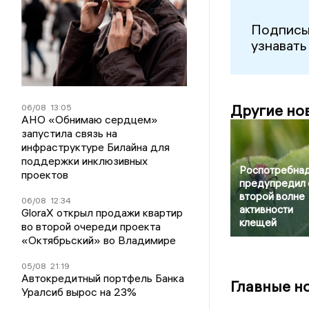
Подписы
узнавать
Другие но
06/08
13:05
АНО «Обнимаю сердцем»
запустила связь на
инфраструктуре Билайна для
поддержки инклюзивных
Роспотребна
проектов
предупредил 
второй волне
06/08
12:34
активности
GloraX открыл продажи квартир
клещей
во второй очереди проекта
«Октябрьский» во Владимире
05/08
21:19
Автокредитный портфель Банка
Главные н
Уралсиб вырос на 23%