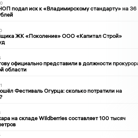
30
ЧОП подал иск к «Владимирскому стандарту» на 36
ублей
0
йщика ЖК «Поколение» ООО «Капитал Строй»
уд
6
ову официально представили в должности прокурор
й области
1
ошёл Фестиваль Огурца: сколько потратили на
?
3
ра на складе Wildberries составляет 100 тысяч
метров
2