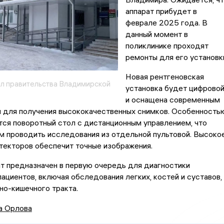
аппарат прибудет в
феврале 2025 года. В
данный момент в
поликлинике проходят
ремонты для его установк
Новая рентгеновская
ал правительства Владимирской
установка будет цифрово
и оснащена современным
 для получения высококачественных снимков. Особенность
тся поворотный стол с дистанционным управлением, что
м проводить исследования из отдельной пультовой. Высоко
текторов обеспечит точные изображения.
т предназначен в первую очередь для диагностики
ациентов, включая обследования легких, костей и суставов, 
но-кишечного тракта.
а Орлова