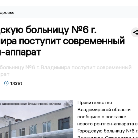
оровье
дскую больницу №6 г.
ира поступит современный
н-аппарат
больницу №6 г. Владимира поступит современный
арат
13:00
Правительство
Владимирской области
сообщило о поставке
нового рентген-аппарата в
Городскую больницу №6 г
Владимира. Ожидается, ч