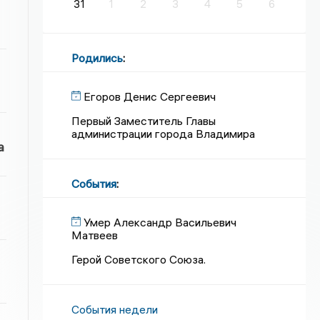
31
1
2
3
4
5
6
Родились
:
Егоров Денис Сергеевич
Первый Заместитель Главы
администрации города Владимира
а
События
:
Умер Александр Васильевич
Матвеев
Герой Советского Союза.
События недели