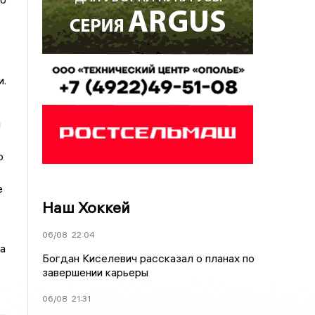
и.
й
ю
е
Наш Хоккей
06/08
22:04
а
Богдан Киселевич рассказал о планах по
завершении карьеры
06/08
21:31