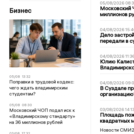
05/08/2026 08:
Московский 
Бизнес
миллионов р
04/08/2026 15:4
Дело застро
передали в с
04/08/2026 11:3
Юлию Калист
Владимирско
05/08
13:32
Поправки в трудовой кодекс:
04/08/2026 09:0
чего ждать владимирским
В Суздале пр
студентам?
организацию
05/08
08:30
03/08/2026 14:1
Московский ЧОП подал иск к
Площадь пожа
«Владимирскому стандарту»
квадратных 
на 36 миллионов рублей
Новости СМИ
03/08
17:32