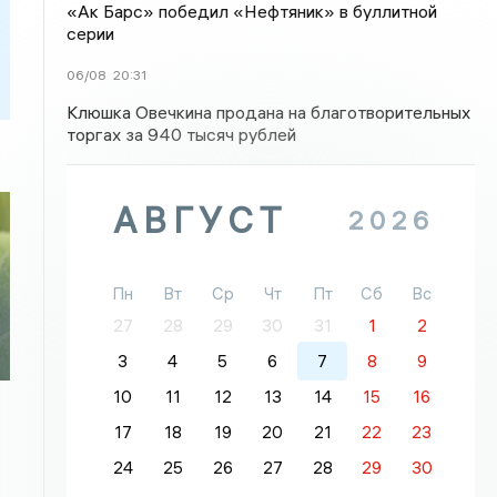
«Ак Барс» победил «Нефтяник» в буллитной
серии
06/08
20:31
Клюшка Овечкина продана на благотворительных
торгах за 940 тысяч рублей
АВГУСТ
2026
Пн
Вт
Ср
Чт
Пт
Сб
Вс
27
28
29
30
31
1
2
3
4
5
6
7
8
9
10
11
12
13
14
15
16
17
18
19
20
21
22
23
24
25
26
27
28
29
30