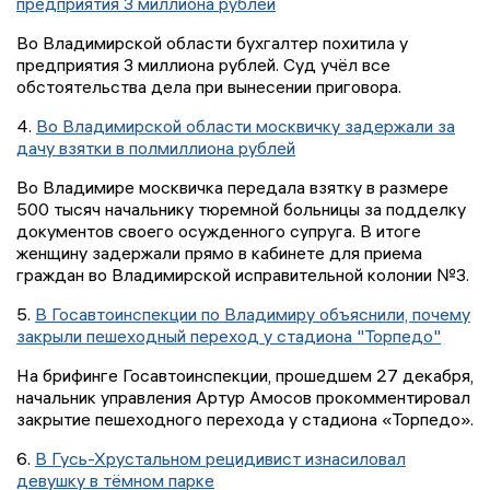
предприятия 3 миллиона рублей
Во Владимирской области бухгалтер похитила у
предприятия 3 миллиона рублей. Суд учёл все
обстоятельства дела при вынесении приговора.
4.
Во Владимирской области москвичку задержали за
дачу взятки в полмиллиона рублей
Во Владимире москвичка передала взятку в размере
500 тысяч начальнику тюремной больницы за подделку
документов своего осужденного супруга. В итоге
женщину задержали прямо в кабинете для приема
граждан во Владимирской исправительной колонии №3.
5.
В Госавтоинспекции по Владимиру объяснили, почему
закрыли пешеходный переход у стадиона "Торпедо"
На брифинге Госавтоинспекции, прошедшем 27 декабря,
начальник управления Артур Амосов прокомментировал
закрытие пешеходного перехода у стадиона «Торпедо».
6.
В Гусь-Хрустальном рецидивист изнасиловал
девушку в тёмном парке