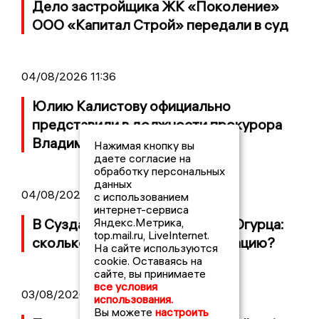
Дело застройщика ЖК «Поколение»
ООО «Капитал Строй» передали в суд
04/08/2026 11:36
Юлию Калистову официально
представили в должности прокурора
Владимирской области
Нажимая кнопку вы
даете согласие на
обработку персональных
данных
04/08/2026 09:01
с использованием
интернет-сервиса
В Суздале прошёл Фестиваль Огурца:
Яндекс.Метрика,
top.mail.ru, LiveInternet.
сколько потратили на организацию?
На сайте используются
cookie. Оставаясь на
сайте, вы принимаете
все условия
03/08/2026 14:13
использования.
Вы можете
настроить