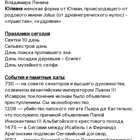
Владимира Ленина
Юлиана
женская форма от Юлиан, происходящего от
родового имени Julius (от древнегреческого иулос) -
«пушистая», «кудрявая»
Праздники сегодня
Святки 10 день
Сильвестров день
День поиска пропавшего эха
День посадки деревьев – Египет
День музейного селфи.
События и памятные даты:
730 — на совете сенаторов и высшего духовенства,
созванном византийским императором Львом III
Исавром, поклонение иконам было объявлено
преступлением. См. иконоборчество,
1208 — убийство папского легата Пьера де Кастельно,
что послужило причиной объявления Папой
Иннокентием III Альбигойского крестового похода,
1475 — в Сеговии между Исабель I и Фернандо
Арагонским подписан Сеговийский договор,
1582 — между Россией и Речью Посполитой подписан