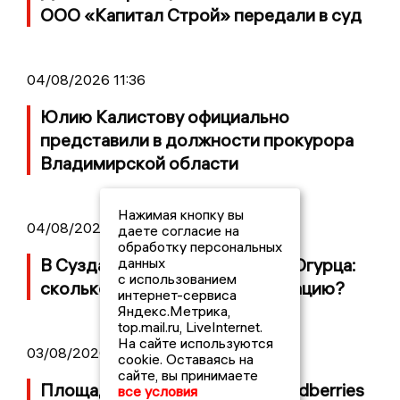
ООО «Капитал Строй» передали в суд
04/08/2026 11:36
Юлию Калистову официально
представили в должности прокурора
Владимирской области
Нажимая кнопку вы
04/08/2026 09:01
даете согласие на
обработку персональных
В Суздале прошёл Фестиваль Огурца:
данных
с использованием
сколько потратили на организацию?
интернет-сервиса
Яндекс.Метрика,
top.mail.ru, LiveInternet.
На сайте используются
03/08/2026 14:13
cookie. Оставаясь на
сайте, вы принимаете
Площадь пожара на складе Wildberries
все условия