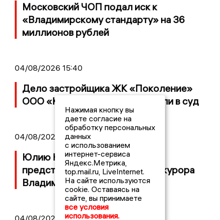
Московский ЧОП подал иск к
«Владимирскому стандарту» на 36
миллионов рублей
04/08/2026 15:40
Дело застройщика ЖК «Поколение»
ООО «Капитал Строй» передали в суд
Нажимая кнопку вы
даете согласие на
обработку персональных
данных
04/08/2026 11:36
с использованием
интернет-сервиса
Юлию Калистову официально
Яндекс.Метрика,
представили в должности прокурора
top.mail.ru, LiveInternet.
На сайте используются
Владимирской области
cookie. Оставаясь на
сайте, вы принимаете
все условия
использования.
04/08/2026 09:01