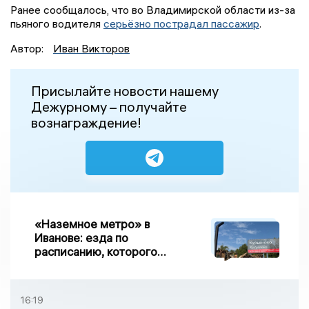
Ранее сообщалось, что во Владимирской области из-за
пьяного водителя
серьёзно пострадал пассажир
.
Автор:
Иван Викторов
Присылайте новости нашему
Дежурному – получайте
вознаграждение!
«Наземное метро» в
Иванове: езда по
расписанию, которого
нет, и станции, до
которых нельзя доехать
16:19