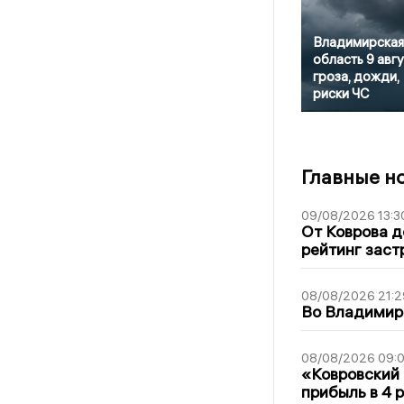
Владимирская
область 9 авгу
гроза, дожди,
риски ЧС
Главные н
09/08/2026 13:3
От Коврова д
рейтинг заст
08/08/2026 21:2
Во Владимирс
08/08/2026 09:0
«Ковровский 
прибыль в 4 