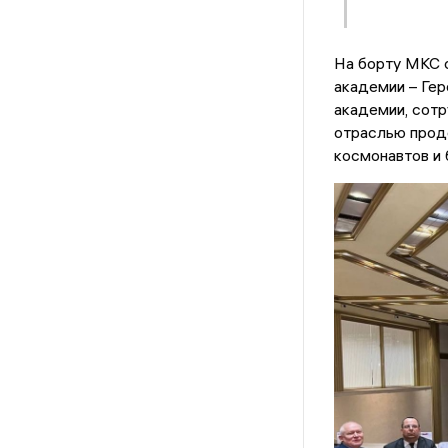
На борту МКС 
академии – Ге
академии, сот
отраслью продо
космонавтов и 