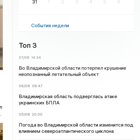
31
1
2
3
4
5
6
События недели
Топ 3
07/08
14:34
Во Владимирской области потерпел крушение
неопознанный летательный объект
06/08
08:47
Владимирская область подверглась атаке
украинских БПЛА
л
.
05/08
20:00
Погода во Владимирской области изменится под
влиянием североатлантического циклона