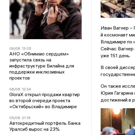
Иван Вагнер – 
й космонавт ми
Владимире по н
Сейчас Вагнер 
06/08
13:05
АНО «Обнимаю сердцем»
уже 151 день.
запустила связь на
инфраструктуре Билайна для
В своей диссе
поддержки инклюзивных
государственны
проектов
Он также иссл
06/08
12:34
Юрия Гагарина 
GloraX открыл продажи квартир
достижений в р
во второй очереди проекта
«Октябрьский» во Владимире
05/08
21:19
Автокредитный портфель Банка
Уралсиб вырос на 23%