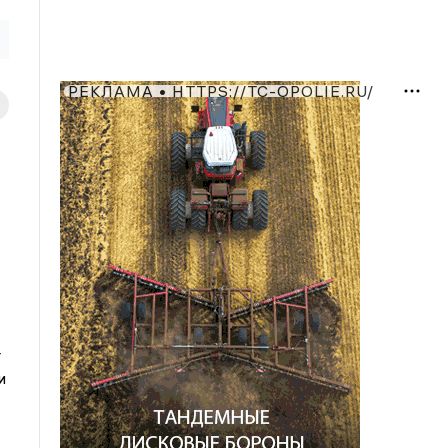
РЕКЛАМА • HTTPS://TC-OPOLIE.RU/
т
и