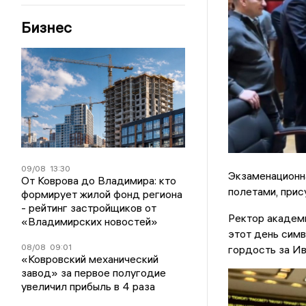
Бизнес
09/08
13:30
Экзаменационна
От Коврова до Владимира: кто
полетами, прис
формирует жилой фонд региона
- рейтинг застройщиков от
Ректор академи
«Владимирских новостей»
этот день симв
08/08
09:01
гордость за Ив
«Ковровский механический
завод» за первое полугодие
увеличил прибыль в 4 раза