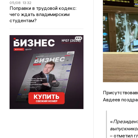
05/08
13:32
Поправки в трудовой кодекс:
чего ждать владимирским
студентам?
Присутствовав
Авдеев поздра
«
Президент
выпускником
– отметил г