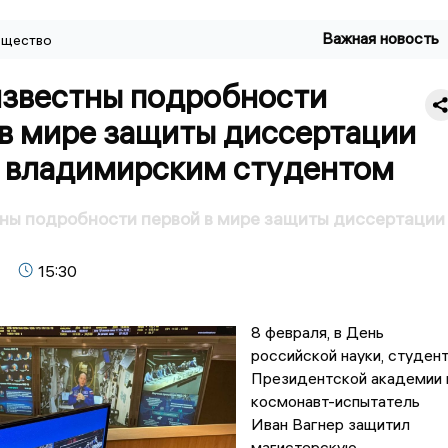
Важная новость
щество
известны подробности
 в мире защиты диссертации
 владимирским студентом
ны подробности первой в мире защиты диссертации
15:30
8 февраля, в День
российской науки, студен
Президентской академии 
космонавт-испытатель
Иван Вагнер защитил
магистерскую