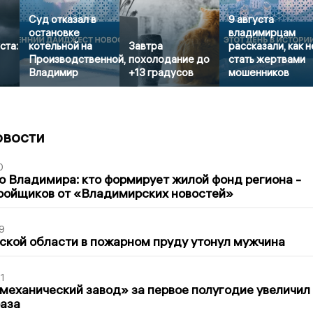
Суд отказал в
9 августа
остановке
владимирцам
ста:
котельной на
Завтра
рассказали, как н
Производственной,
похолодание до
стать жертвами
Владимир
+13 градусов
мошенников
овости
0
о Владимира: кто формирует жилой фонд региона -
ройщиков от «Владимирских новостей»
9
кой области в пожарном пруду утонул мужчина
1
механический завод» за первое полугодие увеличил
раза