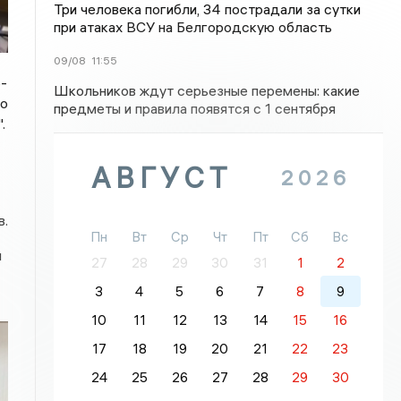
Три человека погибли, 34 пострадали за сутки
при атаках ВСУ на Белгородскую область
09/08
11:55
-
Школьников ждут серьезные перемены: какие
во
предметы и правила появятся с 1 сентября
.
АВГУСТ
2026
в.
Пн
Вт
Ср
Чт
Пт
Сб
Вс
и
27
28
29
30
31
1
2
3
4
5
6
7
8
9
10
11
12
13
14
15
16
17
18
19
20
21
22
23
24
25
26
27
28
29
30