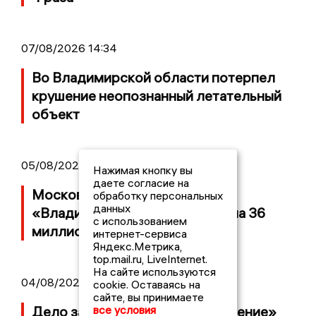
07/08/2026 14:34
Во Владимирской области потерпел
крушение неопознанный летательный
объект
05/08/2026 08:30
Нажимая кнопку вы
даете согласие на
Московский ЧОП подал иск к
обработку персональных
данных
«Владимирскому стандарту» на 36
с использованием
миллионов рублей
интернет-сервиса
Яндекс.Метрика,
top.mail.ru, LiveInternet.
На сайте используются
04/08/2026 15:40
cookie. Оставаясь на
сайте, вы принимаете
Дело застройщика ЖК «Поколение»
все условия