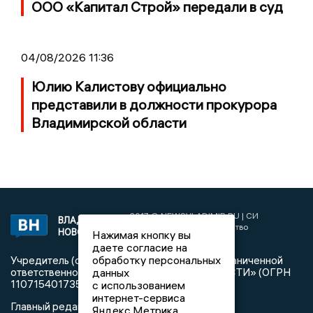
ООО «Капитал Строй» передали в суд
04/08/2026 11:36
Юлию Калистову официально
представили в должности прокурора
Владимирской области
2017 © NEWSVLADIMIR.RU | СИ
ВЛАДИМИРСКИЕ
«Информационное агентство
НОВОСТИ
Нажимая кнопку вы
Владимирские новости»
даете согласие на
обработку персональных
Учредитель (соучредители): Общество с ограниченной
ответственностью «РЕГИОНАЛЬНЫЕ НОВОСТИ» (ОГРН
данных
1107154017354)
с использованием
интернет-сервиса
Главный редактор: Мазов С. А.
Яндекс.Метрика,