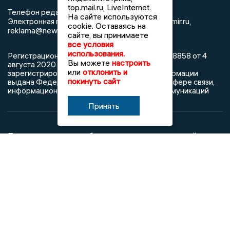
top.mail.ru, LiveInternet.
8 (4922) 666916
Телефон редакции:
На сайте используются
info@newsvladimir.ru
Электронная почта редакции:
,
cookie. Оставаясь на
reklama@newsvladimir.ru
сайте, вы принимаете
все условия
использования.
Регистрационный номер: серия Эл № ФС77-78858 от 4
Вы можете
настроить
августа 2020 г. согласно выписке из реестра
или
отклонить и
зарегистрированных средств массовой информации
покинуть сайт
выдана Федеральной службой по надзору в сфере связи,
информационных технологий и массовых коммуникаций
Принять
При использовании любого материала с данного сайта
гиперссылка на Сетевое издание «Информационное
агентство Владимирские новости» обязательна.
Сообщения на сером фоне размещены на правах рекламы
@mazov
MAX
Написать директору в телеграм
или
О холдинге
Вакансии
Реклама
Дежурный по новостям