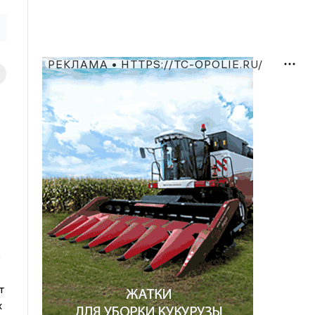
РЕКЛАМА • HTTPS://TC-OPOLIE.RU/
о
т
х