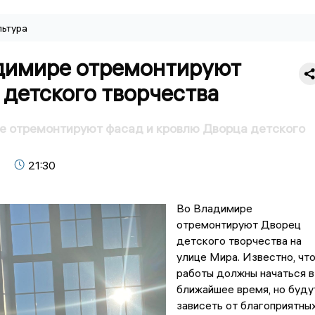
льтура
димире отремонтируют
 детского творчества
е отремонтируют фасад и кровлю Дворца детского
21:30
Во Владимире
отремонтируют Дворец
детского творчества на
улице Мира. Известно, чт
работы должны начаться в
ближайшее время, но буду
зависеть от благоприятны