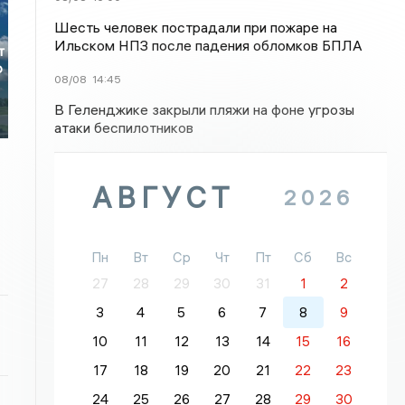
Шесть человек пострадали при пожаре на
Ильском НПЗ после падения обломков БПЛА
т
ю
08/08
14:45
В Геленджике закрыли пляжи на фоне угрозы
атаки беспилотников
АВГУСТ
2026
Пн
Вт
Ср
Чт
Пт
Сб
Вс
27
28
29
30
31
1
2
3
4
5
6
7
8
9
10
11
12
13
14
15
16
17
18
19
20
21
22
23
24
25
26
27
28
29
30