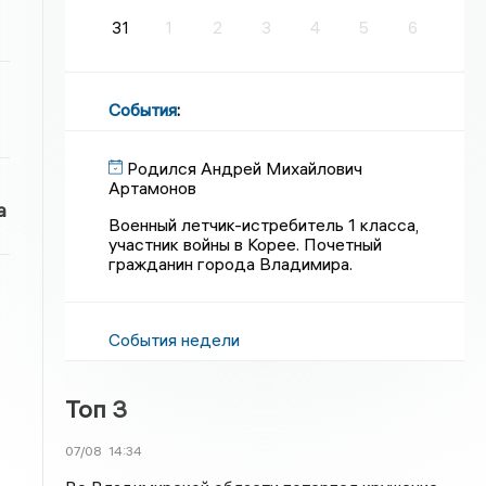
31
1
2
3
4
5
6
События
:
Родился Андрей Михайлович
Артамонов
а
Военный летчик-истребитель 1 класса,
участник войны в Корее. Почетный
гражданин города Владимира.
События недели
Топ 3
07/08
14:34