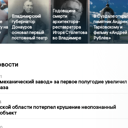
Годовщина
Владимирский
смерти
В Суздале откры
е
губернатор
архитектора-
памятник Андре
у на
Донауров
реставратора
Тарковскому и
у
основал первый
Игоря Столетова
фильму «Андрей
постоянный театр
во Владимире
Рублёв»
овости
1
механический завод» за первое полугодие увеличил
раза
4
ской области потерпел крушение неопознанный
 объект
30