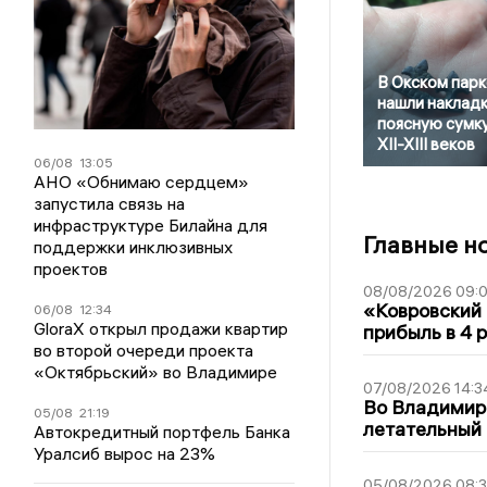
В Окском парк
нашли накладк
поясную сумк
XII-XIII веков
06/08
13:05
АНО «Обнимаю сердцем»
запустила связь на
инфраструктуре Билайна для
Главные н
поддержки инклюзивных
проектов
08/08/2026 09:0
«Ковровский 
06/08
12:34
GloraX открыл продажи квартир
прибыль в 4 
во второй очереди проекта
«Октябрьский» во Владимире
07/08/2026 14:3
Во Владимир
05/08
21:19
летательный
Автокредитный портфель Банка
Уралсиб вырос на 23%
05/08/2026 08: