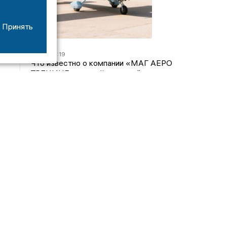
Принять
07/08
16:19
Что известно о компании «МАГ АЕРО
ТРЕНИНГ», самолёт которой потерпел крушение
во Владимирской области?
05/08
17:00
Странный презент для учителя: стали известны
подробности истории о педагоге-извращенце во
Владимирской области
04/08
15:40
Дело застройщика ЖК «Поколение» ООО
«Капитал Строй» передали в суд
24/07
09:01
Обещали - не сделали: детский сад в
ЖК «Отражение» так и не открылся, хотя сроки
давно прошли