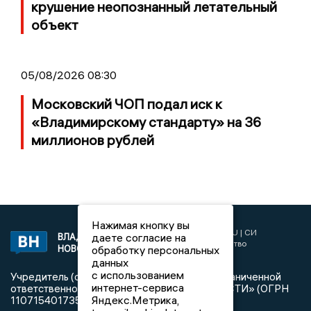
крушение неопознанный летательный
объект
05/08/2026 08:30
Московский ЧОП подал иск к
«Владимирскому стандарту» на 36
миллионов рублей
Нажимая кнопку вы
2017 © NEWSVLADIMIR.RU | СИ
даете согласие на
ВЛАДИМИРСКИЕ
«Информационное агентство
НОВОСТИ
обработку персональных
Владимирские новости»
данных
с использованием
Учредитель (соучредители): Общество с ограниченной
интернет-сервиса
ответственностью «РЕГИОНАЛЬНЫЕ НОВОСТИ» (ОГРН
Яндекс.Метрика,
1107154017354)