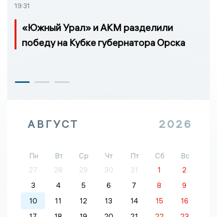
19:31
«Южный Урал» и АКМ разделили
победу на Кубке губернатора Орска
АВГУСТ
2026
Пн
Вт
Ср
Чт
Пт
Сб
Вс
27
28
29
30
31
1
2
3
4
5
6
7
8
9
10
11
12
13
14
15
16
17
18
19
20
21
22
23