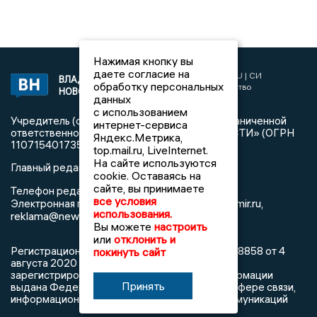
Нажимая кнопку вы
даете согласие на
2017 © NEWSVLADIMIR.RU | СИ
ВЛАДИМИРСКИЕ
обработку персональных
«Информационное агентство
НОВОСТИ
данных
Владимирские новости»
с использованием
Учредитель (соучредители): Общество с ограниченной
интернет-сервиса
ответственностью «РЕГИОНАЛЬНЫЕ НОВОСТИ» (ОГРН
Яндекс.Метрика,
1107154017354)
top.mail.ru, LiveInternet.
На сайте используются
Главный редактор: Мазов С. А.
cookie. Оставаясь на
сайте, вы принимаете
8 (4922) 666916
Телефон редакции:
все условия
info@newsvladimir.ru
Электронная почта редакции:
,
использования.
reklama@newsvladimir.ru
Вы можете
настроить
или
отклонить и
Регистрационный номер: серия Эл № ФС77-78858 от 4
покинуть сайт
августа 2020 г. согласно выписке из реестра
зарегистрированных средств массовой информации
Принять
выдана Федеральной службой по надзору в сфере связи,
информационных технологий и массовых коммуникаций