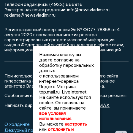
8 (4922) 666916
Телефон редакции:
info@newsvladimir.ru
Электронная почта редакции:
,
reklama@newsvladimir.ru
Регистрационный номер: серия Эл № ФС77-78858 от 4
августа 2020 г. согласно выписке из реестра
зарегистрированных средств массовой информации
выдана Федеральной службой по надзору в сфере связи,
информационных технологий и массовых коммуникаций
Нажимая кнопку вы
даете согласие на
обработку персональных
данных
с использованием
При использовании любого материала с данного сайта
интернет-сервиса
гиперссылка на Сетевое издание «Информационное
агентство Владимирские новости» обязательна.
Яндекс.Метрика,
top.mail.ru, LiveInternet.
Сообщения на сером фоне размещены на правах рекламы
На сайте используются
cookie. Оставаясь на
@mazov
MAX
Написать директору в телеграм
или
сайте, вы принимаете
все условия
использования.
Вы можете
настроить
О холдинге
Вакансии
Реклама
или
отклонить и
Дежурный по новостям