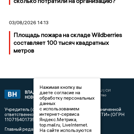
сколько потратили на организацию?
03/08/2026 14:13
Площадь пожара на складе Wildberries
составляет 100 тысяч квадратных
метров
Нажимая кнопку вы
2017 © NEWSVLADIMIR.RU | СИ
даете согласие на
ВЛАДИМИРСКИЕ
«Информационное агентство
НОВОСТИ
обработку персональных
Владимирские новости»
данных
с использованием
Учредитель (соучредители): Общество с ограниченной
интернет-сервиса
ответственностью «РЕГИОНАЛЬНЫЕ НОВОСТИ» (ОГРН
Яндекс.Метрика,
1107154017354)
top.mail.ru, LiveInternet.
Главный редактор: Мазов С. А.
На сайте используются