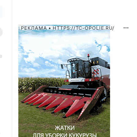
РЕКЛАМА • HTTPS://TC-OPOLIE.RU/
е
б