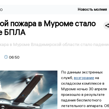
Новость молния
ВО
ой пожара в Муроме стало
е БПЛА
жара в Муроме Владимирской области стало падени
06:50
По данным экстренных
служб,
возгорание
на
складском комплексе в
Муроме ночью 30 апреля
произошло в результате
падения беспилотного
летательного аппарата. О