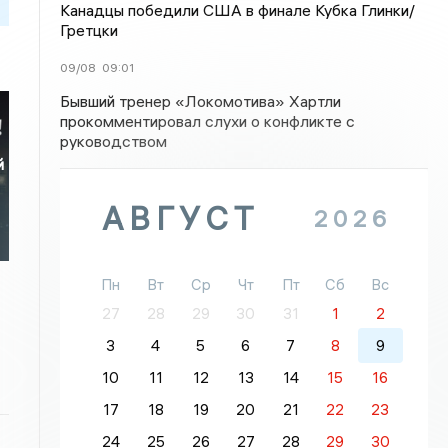
Канадцы победили США в финале Кубка Глинки/
Гретцки
09/08
09:01
Бывший тренер «Локомотива» Хартли
прокомментировал слухи о конфликте с
руководством
й
АВГУСТ
2026
Пн
Вт
Ср
Чт
Пт
Сб
Вс
27
28
29
30
31
1
2
3
4
5
6
7
8
9
10
11
12
13
14
15
16
17
18
19
20
21
22
23
24
25
26
27
28
29
30