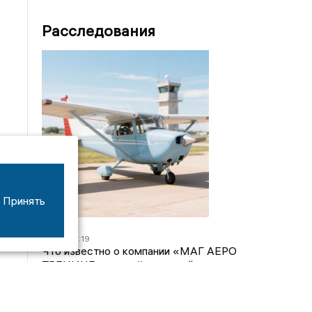
Расследования
Принять
07/08
16:19
Что известно о компании «МАГ АЕРО
ТРЕНИНГ», самолёт которой потерпел крушение
во Владимирской области?
05/08
17:00