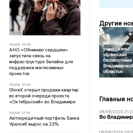
Другие но
Минобороны:
06/08
13:05
уничтожены
АНО «Обнимаю сердцем»
украинские
запустила связь на
беспилотники
инфраструктуре Билайна для
Владимирско
поддержки инклюзивных
областью
проектов
06/08
12:34
GloraX открыл продажи квартир
во второй очереди проекта
Главные н
«Октябрьский» во Владимире
08/08/2026 21:2
05/08
21:19
Во Владимирс
Автокредитный портфель Банка
Уралсиб вырос на 23%
08/08/2026 09:0