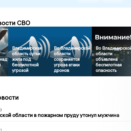
вости СВО
Владимирская
Во Владимирской
Во Владимирско
область сутки
области
области
 над
жила под
сохраняется
объявлена
й
беспилотной
угроза атаки
беспилотная
угрозой
дронов
опасность
овости
9
кой области в пожарном пруду утонул мужчина
1