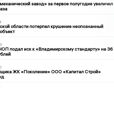
механический завод» за первое полугодие увеличил
раза
4
ской области потерпел крушение неопознанный
 объект
30
ЧОП подал иск к «Владимирскому стандарту» на 36
ублей
0
йщика ЖК «Поколение» ООО «Капитал Строй»
уд
2