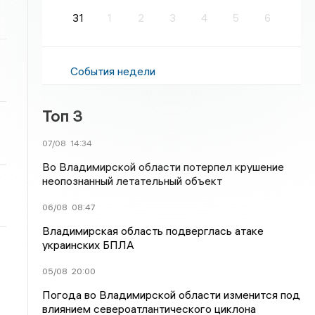
31
1
2
3
4
5
6
События недели
Топ 3
07/08
14:34
Во Владимирской области потерпел крушение
неопознанный летательный объект
06/08
08:47
Владимирская область подверглась атаке
украинских БПЛА
05/08
20:00
Погода во Владимирской области изменится под
влиянием североатлантического циклона