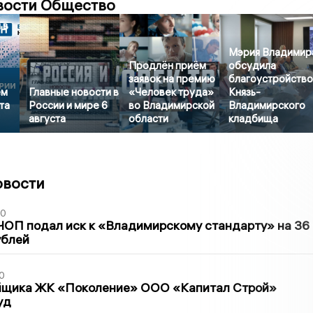
вости Общество
 в
Мэрия Владимир
Продлён приём
обсудила
заявок на премию
благоустройств
ем
Главные новости в
«Человек труда»
Князь-
та
России и мире 6
во Владимирской
Владимирского
августа
области
кладбища
овости
30
ЧОП подал иск к «Владимирскому стандарту» на 36
ублей
0
йщика ЖК «Поколение» ООО «Капитал Строй»
уд