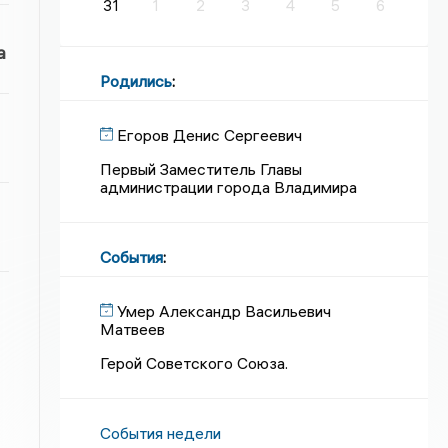
31
1
2
3
4
5
6
а
Родились
:
Егоров Денис Сергеевич
Первый Заместитель Главы
администрации города Владимира
События
:
Умер Александр Васильевич
Матвеев
Герой Советского Союза.
События недели