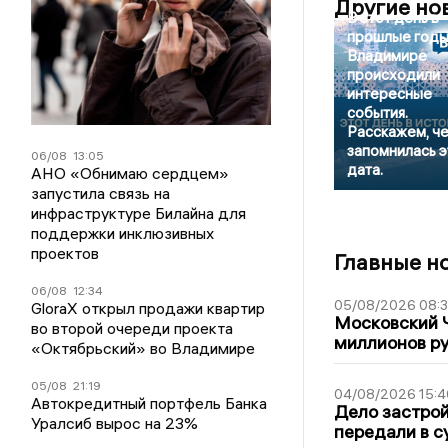
Другие но
В этот день в
прошлые годы
Владимире
происходили
интересные
события.
Расскажем, ч
запомнилась э
06/08
13:05
дата.
АНО «Обнимаю сердцем»
запустила связь на
инфраструктуре Билайна для
поддержки инклюзивных
проектов
Главные н
06/08
12:34
05/08/2026 08:
GloraX открыл продажи квартир
Московский 
во второй очереди проекта
миллионов р
«Октябрьский» во Владимире
05/08
21:19
04/08/2026 15:4
Автокредитный портфель Банка
Дело застро
Уралсиб вырос на 23%
передали в с