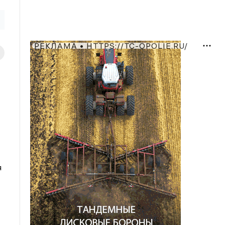
РЕКЛАМА • HTTPS://TC-OPOLIE.RU/
я