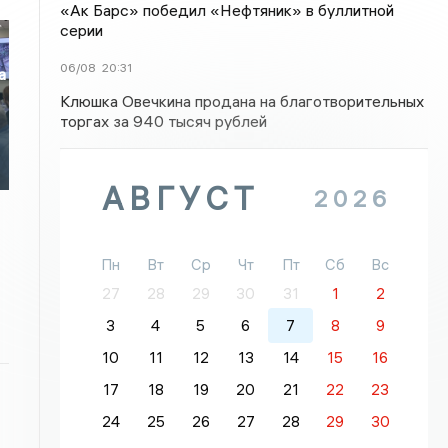
«Ак Барс» победил «Нефтяник» в буллитной
серии
06/08
20:31
а
Клюшка Овечкина продана на благотворительных
о
торгах за 940 тысяч рублей
АВГУСТ
2026
Пн
Вт
Ср
Чт
Пт
Сб
Вс
27
28
29
30
31
1
2
3
4
5
6
7
8
9
10
11
12
13
14
15
16
17
18
19
20
21
22
23
24
25
26
27
28
29
30