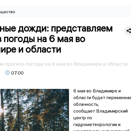
щество
ные дожди: представляем
 погоды на 6 мая во
ире и области
 прогноз погоды на 6 мая во Владимире и области
07:00
6 мая во Владимире и
области будет переменна
облачность,
сообщает Владимирский
центр по
гидрометеорологии и