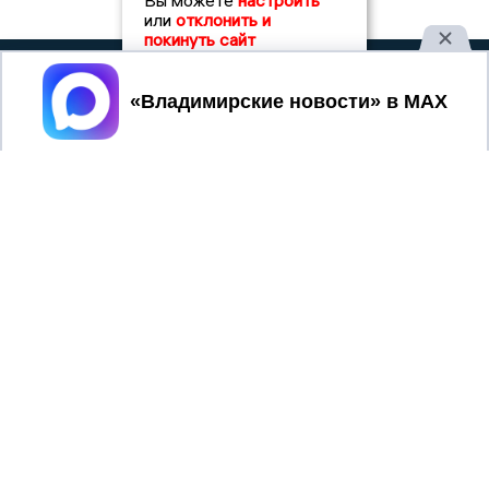
Вы можете
настроить
или
отклонить и
покинуть сайт
2017 © NEWSVLADIMIR.RU | СИ
ВЛАДИМИРСКИЕ
Принять
«Информационное агентство
НОВОСТИ
Владимирские новости»
Учредитель (соучредители): Общество с ограниченной
ответственностью «РЕГИОНАЛЬНЫЕ НОВОСТИ» (ОГРН
1107154017354)
Главный редактор: Мазов С. А.
8 (4922) 666916
Телефон редакции:
info@newsvladimir.ru
Электронная почта редакции:
,
reklama@newsvladimir.ru
Регистрационный номер: серия Эл № ФС77-78858 от 4
августа 2020 г. согласно выписке из реестра
зарегистрированных средств массовой информации
выдана Федеральной службой по надзору в сфере связи,
информационных технологий и массовых коммуникаций