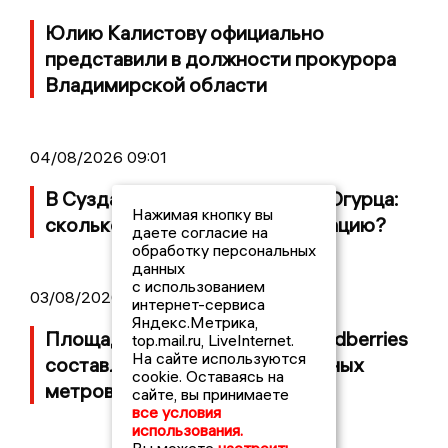
Юлию Калистову официально
представили в должности прокурора
Владимирской области
04/08/2026 09:01
В Суздале прошёл Фестиваль Огурца:
Нажимая кнопку вы
сколько потратили на организацию?
даете согласие на
обработку персональных
данных
с использованием
03/08/2026 14:13
интернет-сервиса
Яндекс.Метрика,
Площадь пожара на складе Wildberries
top.mail.ru, LiveInternet.
На сайте используются
составляет 100 тысяч квадратных
cookie. Оставаясь на
метров
сайте, вы принимаете
все условия
использования.