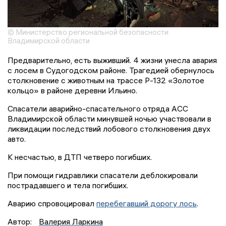
© Министерство региональной безопасности
Владимирской области
Предварительно, есть выживший. 4 жизни унесла авария
с лосем в Судогодском районе. Трагедией обернулось
столкновение с животным на трассе Р-132 «Золотое
кольцо» в районе деревни Ильино.
Спасатели аварийно-спасательного отряда АСС
Владимирской области минувшей ночью участвовали в
ликвидации последствий лобового столкновения двух
авто.
К несчастью, в ДТП четверо погибших.
При помощи гидравлики спасатели деблокировали
пострадавшего и тела погибших.
Аварию спровоцировал
перебегавший дорогу лось
.
Автор:
Валерия Ларкина