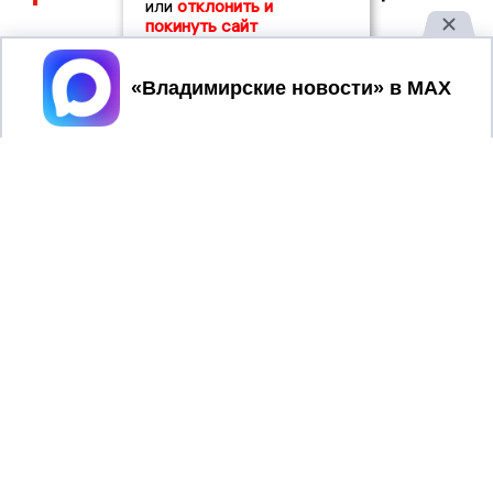
или
отклонить и
покинуть сайт
Принять
2017 © NEWSVLADIMIR.RU | СИ
ВЛАДИМИРСКИЕ
«Информационное агентство
НОВОСТИ
Владимирские новости»
Учредитель (соучредители): Общество с ограниченной
ответственностью «РЕГИОНАЛЬНЫЕ НОВОСТИ» (ОГРН
1107154017354)
Главный редактор: Мазов С. А.
8 (4922) 666916
Телефон редакции:
info@newsvladimir.ru
Электронная почта редакции:
,
reklama@newsvladimir.ru
Регистрационный номер: серия Эл № ФС77-78858 от 4
августа 2020 г. согласно выписке из реестра
зарегистрированных средств массовой информации
выдана Федеральной службой по надзору в сфере связи,
информационных технологий и массовых коммуникаций