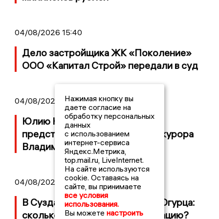
04/08/2026 15:40
Дело застройщика ЖК «Поколение»
ООО «Капитал Строй» передали в суд
Нажимая кнопку вы
04/08/2026 11:36
даете согласие на
обработку персональных
Юлию Калистову официально
данных
представили в должности прокурора
с использованием
интернет-сервиса
Владимирской области
Яндекс.Метрика,
top.mail.ru, LiveInternet.
На сайте используются
cookie. Оставаясь на
04/08/2026 09:01
сайте, вы принимаете
все условия
В Суздале прошёл Фестиваль Огурца:
использования.
Вы можете
настроить
сколько потратили на организацию?