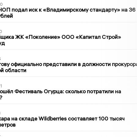
30
ЧОП подал иск к «Владимирскому стандарту» на 36
ублей
0
йщика ЖК «Поколение» ООО «Капитал Строй»
уд
6
ову официально представили в должности прокурор
й области
1
ошёл Фестиваль Огурца: сколько потратили на
?
3
ра на складе Wildberries составляет 100 тысяч
метров
2