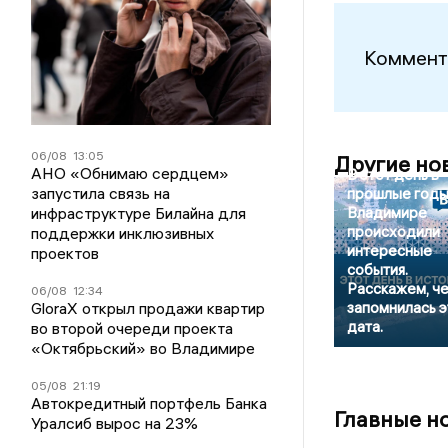
Коммент
06/08
13:05
Другие но
АНО «Обнимаю сердцем»
В этот день в
запустила связь на
прошлые годы
инфраструктуре Билайна для
Владимире
происходили
поддержки инклюзивных
интересные
проектов
события.
Расскажем, ч
06/08
12:34
GloraX открыл продажи квартир
запомнилась э
дата.
во второй очереди проекта
«Октябрьский» во Владимире
05/08
21:19
Автокредитный портфель Банка
Главные н
Уралсиб вырос на 23%