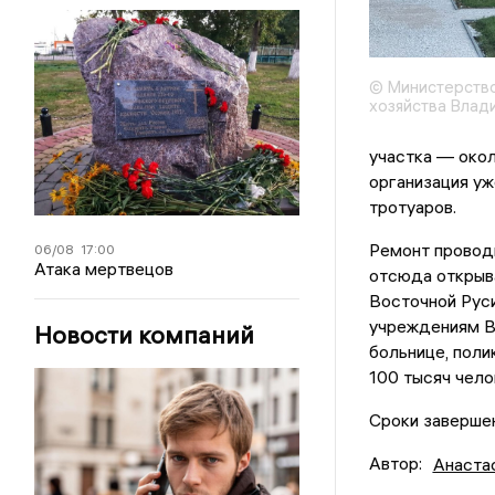
© Министерство
хозяйства Влад
участка — око
организация уж
тротуаров.
Ремонт проводи
06/08
17:00
Атака мертвецов
отсюда открыва
Восточной Руси
учреждениям В
Новости компаний
больнице, пол
100 тысяч чело
Сроки завершен
Автор:
Анаста