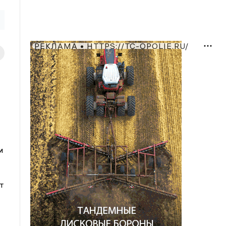
РЕКЛАМА • HTTPS://TC-OPOLIE.RU/
и
т