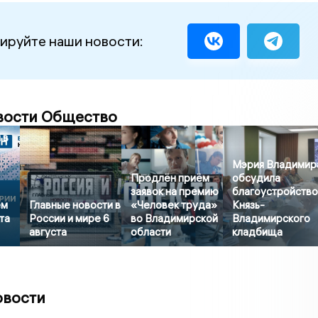
ируйте наши новости:
вости Общество
 в
Мэрия Владимир
Продлён приём
обсудила
заявок на премию
благоустройств
ем
Главные новости в
«Человек труда»
Князь-
та
России и мире 6
во Владимирской
Владимирского
августа
области
кладбища
овости