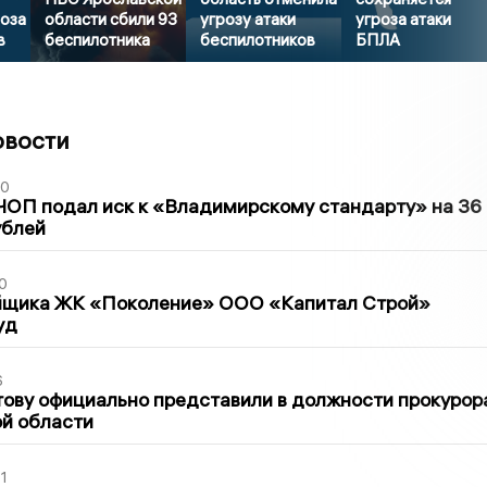
роза
области сбили 93
угрозу атаки
угроза атаки
в
беспилотника
беспилотников
БПЛА
овости
30
ЧОП подал иск к «Владимирскому стандарту» на 36
ублей
0
йщика ЖК «Поколение» ООО «Капитал Строй»
уд
6
ову официально представили в должности прокурор
й области
1