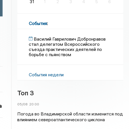
31
1
2
3
4
5
6
События
:
Василий Гаврилович Добронравов
стал делегатом Всероссийского
съезда практических деятелей по
борьбе с пьянством
События недели
Топ 3
05/08
20:00
а
Погода во Владимирской области изменится под
влиянием североатлантического циклона