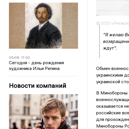
© ООО «Регион
"Я желаю В
возвращени
ждут".
05/08
17:00
Сегодня - день рождения
художника Ильи Репина
Обмен военнос
украинскими до
украинской сто
Новости компаний
В Минобороны у
военнослужащие
оказывается н
российские во
для прохожден
Минобороны Ро