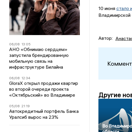
10 июня
стало 
Владимирской 
Автор:
Анаста
06/08
13:05
АНО «Обнимаю сердцем»
запустила брендированную
мобильную связь на
Коммент
инфраструктуре Билайна
06/08
12:34
GloraX открыл продажи квартир
во второй очереди проекта
Другие но
«Октябрьский» во Владимире
05/08
21:19
Автокредитный портфель Банка
Уралсиб вырос на 23%
Во Владимирс
области