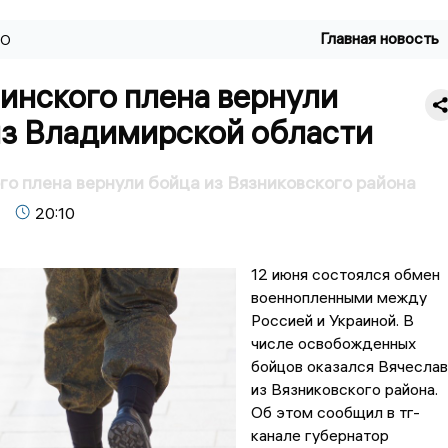
Главная новость
ВО
инского плена вернули
из Владимирской области
го плена вернули бойца из Вязниковского района
20:10
12 июня состоялся обмен
военнопленными между
Россией и Украиной. В
числе освобожденных
бойцов оказался Вячеслав
из Вязниковского района.
Об этом сообщил в тг-
канале губернатор