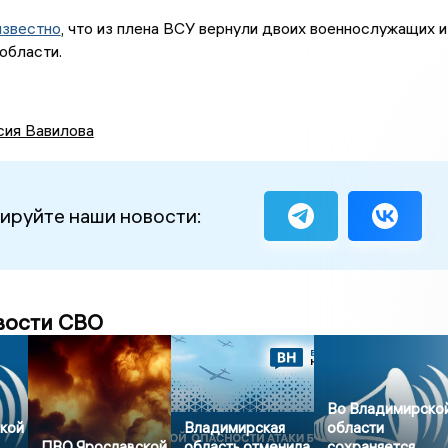
известно
, что из плена ВСУ вернули двоих военнослужащих и
области.
сия Вавилова
ируйте наши новости:
вости СВО
Во Владимирско
кой
Владимирская
области
ПВО Ярославской
область отменила
сохраняется