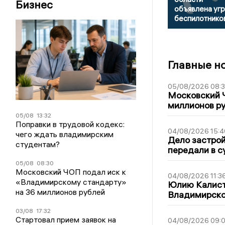
Бизнес
объявлена уг
беспилотнико
Главные н
05/08/2026 08:
Московский 
миллионов р
05/08
13:32
Поправки в трудовой кодекс:
04/08/2026 15:4
чего ждать владимирским
Дело застро
студентам?
передали в с
05/08
08:30
Московский ЧОП подал иск к
04/08/2026 11:3
«Владимирскому стандарту»
Юлию Калист
на 36 миллионов рублей
Владимирско
03/08
17:32
Стартовал прием заявок на
04/08/2026 09:0