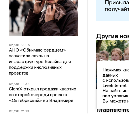
Присыла
получайт
Другие но
06/08
13:05
АНО «Обнимаю сердцем»
запустила связь на
Владимирская
инфраструктуре Билайна для
должница
поддержки инклюзивных
Нажимая кно
погасила
проектов
данных
миллионный д
с использов
по алиментам
06/08
12:34
LiveInternet.
GloraX открыл продажи квартир
На сайте ис
во второй очереди проекта
все условия
«Октябрьский» во Владимире
Вы можете
Главные н
05/08
21:19
Автокредитный портфель Банка
Уралсиб вырос на 23%
05/08/2026 08:
Московский 