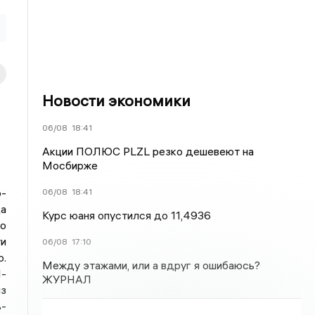
РЕКЛАМА • HTTPS://TC-OPOLIE.RU/
Новости экономики
06/08
18:41
Акции ПОЛЮС PLZL резко дешевеют на
Мосбирже
о-
06/08
18:41
а
о
Курс юаня опустился до 11,4936
и
06/08
17:10
.
-
Между этажами, или а вдруг я ошибаюсь?
из
ЖУРНАЛ
-