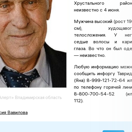
Хрустального район
неизвестно с 4 июня.
Мужчина высокий (рост 1
см), худощавог
телосложения. У нег
седые волосы и кари
глаза. Во что он был од
— неизвестно.
Любую информацию можн
сообщить инфоргу Таври
(Яна) 8-999-121-72-64 и
по телефону горячей лин
8-800-700-54-52 (ил
лерт» Владимирская область
112).
сия Вавилова