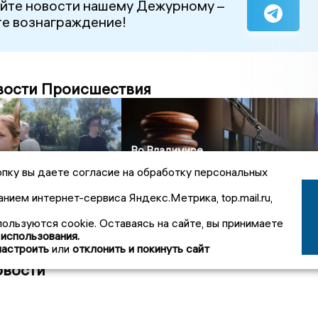
йте новости нашему Дежурному –
е вознаграждение!
вости Происшествия
Во Владимире
В Александрове
задержали
Камешково:
пку вы даете согласие на обработку персональных
судят за убийство
женщину за
Водитель «Киа
олг
и хранение
покушение на
Рио» осужден за
анием интернет-сервиса Яндекс.Метрика, top.mail.ru,
оружия
сбыт наркотиков
смертельное ДТ
пользуются cookie. Оставаясь на сайте, вы принимаете
 использования.
настроить
или
отклонить и покинуть сайт
овости
30
ЧОП подал иск к «Владимирскому стандарту» на 36