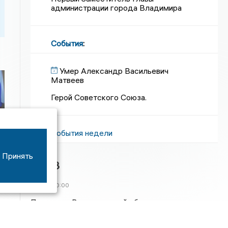
Первый Заместитель Главы
администрации города Владимира
События
:
Умер Александр Васильевич
Матвеев
Герой Советского Союза.
События недели
П
Принять
Топ 3
05/08
20:00
Погода во Владимирской области изменится под
влиянием североатлантического циклона