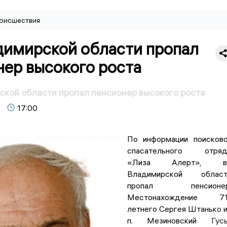
оисшествия
димирской области пропал
нер высокого роста
кой области пропал пенсионер высокого роста
17:00
По информации поисков
спасательного отряд
«Лиза Алерт», в
Владимирской област
пропал пенсионер
Местонахождение 71
летнего Сергея Штанько 
п. Мезиновский Гусь