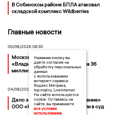
В Собинском районе БПЛА атаковал
складской комплекс Wildberries
Главные новости
05/08/2026 08:30
Московский ЧОП подал иск к
Нажимая кнопку вы
даете согласие на
«Владимирскому стандарту» на 36
обработку персональных
миллионов рублей
данных
с использованием
интернет-сервиса
Яндекс.Метрика,
04/08/2026 15:40
top.mail.ru, LiveInternet.
На сайте используются
cookie. Оставаясь на
Дело застройщика ЖК «Поколение»
сайте, вы принимаете
ООО «Капитал Строй» передали в суд
все условия
использования.