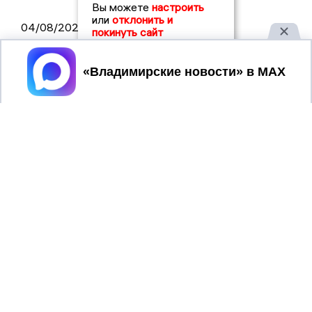
Вы можете
настроить
или
отклонить и
04/08/2026 11:36
покинуть сайт
Юлию Калистову официально
Принять
представили в должности прокурора
Владимирской области
04/08/2026 09:01
В Суздале прошёл Фестиваль Огурца:
сколько потратили на организацию?
03/08/2026 14:13
Площадь пожара на складе Wildberries
составляет 100 тысяч квадратных
метров