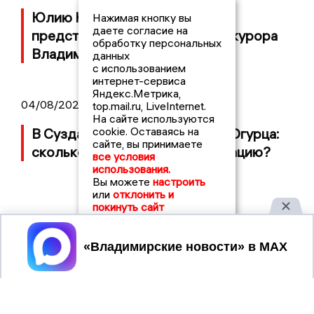
Юлию Калистову официально
Нажимая кнопку вы
даете согласие на
представили в должности прокурора
обработку персональных
Владимирской области
данных
с использованием
интернет-сервиса
Яндекс.Метрика,
04/08/2026 09:01
top.mail.ru, LiveInternet.
На сайте используются
cookie. Оставаясь на
В Суздале прошёл Фестиваль Огурца:
сайте, вы принимаете
сколько потратили на организацию?
все условия
использования.
Вы можете
настроить
или
отклонить и
покинуть сайт
Принять
2017 © NEWSVLADIMIR.RU | СИ
ВЛАДИМИРСКИЕ
«Информационное агентство
НОВОСТИ
Владимирские новости»
Учредитель (соучредители): Общество с ограниченной
ответственностью «РЕГИОНАЛЬНЫЕ НОВОСТИ» (ОГРН
1107154017354)