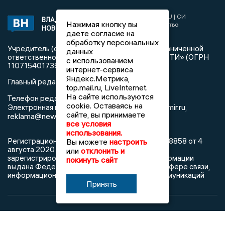
2017 © NEWSVLADIMIR.RU | СИ
ВЛАДИМИРСКИЕ
Нажимая кнопку вы
«Информационное агентство
НОВОСТИ
даете согласие на
Владимирские новости»
обработку персональных
Учредитель (соучредители): Общество с ограниченной
данных
ответственностью «РЕГИОНАЛЬНЫЕ НОВОСТИ» (ОГРН
с использованием
1107154017354)
интернет-сервиса
Яндекс.Метрика,
Главный редактор: Мазов С. А.
top.mail.ru, LiveInternet.
На сайте используются
8 (4922) 666916
Телефон редакции:
cookie. Оставаясь на
info@newsvladimir.ru
Электронная почта редакции:
,
сайте, вы принимаете
reklama@newsvladimir.ru
все условия
использования.
Регистрационный номер: серия Эл № ФС77-78858 от 4
Вы можете
настроить
августа 2020 г. согласно выписке из реестра
или
отклонить и
зарегистрированных средств массовой информации
покинуть сайт
выдана Федеральной службой по надзору в сфере связи,
информационных технологий и массовых коммуникаций
Принять
При использовании любого материала с данного сайта