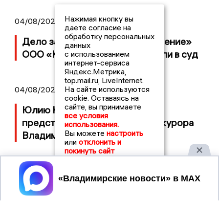
Нажимая кнопку вы
04/08/2026 15:40
даете согласие на
обработку персональных
Дело застройщика ЖК «Поколение»
данных
ООО «Капитал Строй» передали в суд
с использованием
интернет-сервиса
Яндекс.Метрика,
top.mail.ru, LiveInternet.
На сайте используются
04/08/2026 11:36
cookie. Оставаясь на
сайте, вы принимаете
Юлию Калистову официально
все условия
представили в должности прокурора
использования.
Вы можете
настроить
Владимирской области
или
отклонить и
покинуть сайт
Принять
2017 © NEWSVLADIMIR.RU | СИ
ВЛАДИМИРСКИЕ
«Информационное агентство
НОВОСТИ
Владимирские новости»