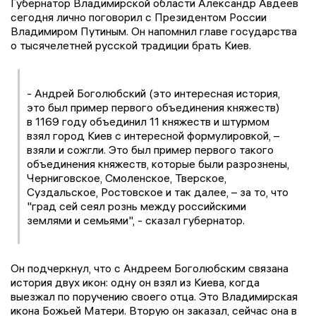
Губернатор Владимирской области Александр Авдеев
сегодня лично поговорил с Президентом России
Владимиром Путиным. Он напомнил главе государства
о тысячелетней русской традиции брать Киев.
- Андрей Боголюбский (это интересная история,
это был пример первого объединения княжеств)
в 1169 году объединил 11 княжеств и штурмом
взял город Киев с интересной формулировкой, –
взяли и сожгли. Это был пример первого такого
объединения княжеств, которые были разрознены,
Черниговское, Смоленское, Тверское,
Суздальское, Ростовское и так далее, – за то, что
"град сей сеял рознь между российскими
землями и семьями", - сказал губернатор.
Он подчеркнул, что с Андреем Боголюбским связана
история двух икон: одну он взял из Киева, когда
выезжал по поручению своего отца. Это Владимирская
икона Божьей Матери. Вторую он заказал, сейчас она в