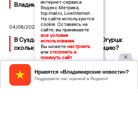
интернет-сервиса
Владимирской области
Яндекс.Метрика,
top.mail.ru, LiveInternet.
На сайте используются
cookie. Оставаясь на
04/08/2026 09:01
сайте, вы принимаете
все условия
В Суздале прошёл Фестиваль Огурца:
использования.
Вы можете
настроить
сколько потратили на организацию?
или
отклонить и
покинуть сайт
Принять
2017 © NEWSVLADIMIR.RU | СИ
ВЛАДИМИРСКИЕ
«Информационное агентство
НОВОСТИ
Владимирские новости»
Учредитель (соучредители): Общество с ограниченной
ответственностью «РЕГИОНАЛЬНЫЕ НОВОСТИ» (ОГРН
1107154017354)
Главный редактор: Мазов С. А.