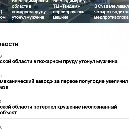
Во Владимирской
Во Владимире у
области в
ТЦ «Тандем»
В Суздале лишил
Д
пожарном пруду
перевернулась
четырёх водител
ром
утонул мужчина
машина
медпротивопока
овости
9
кой области в пожарном пруду утонул мужчина
1
механический завод» за первое полугодие увеличил
раза
4
ской области потерпел крушение неопознанный
 объект
30