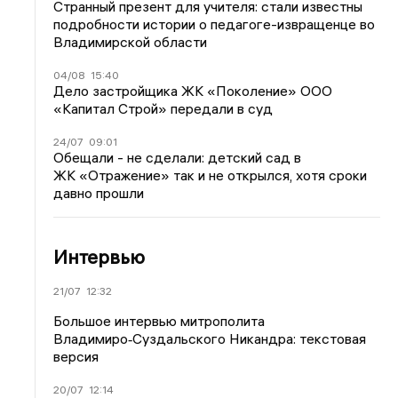
Странный презент для учителя: стали известны
подробности истории о педагоге-извращенце во
Владимирской области
04/08
15:40
Дело застройщика ЖК «Поколение» ООО
«Капитал Строй» передали в суд
24/07
09:01
Обещали - не сделали: детский сад в
ЖК «Отражение» так и не открылся, хотя сроки
давно прошли
Интервью
21/07
12:32
Большое интервью митрополита
Владимиро‑Суздальского Никандра: текстовая
версия
20/07
12:14