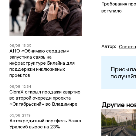
Требования про
вступило.
06/08
13:05
Автор:
Свежен
АНО «Обнимаю сердцем»
запустила связь на
инфраструктуре Билайна для
Присыла
поддержки инклюзивных
проектов
получайт
06/08
12:34
GloraX открыл продажи квартир
во второй очереди проекта
Другие но
«Октябрьский» во Владимире
05/08
21:19
Автокредитный портфель Банка
Уралсиб вырос на 23%