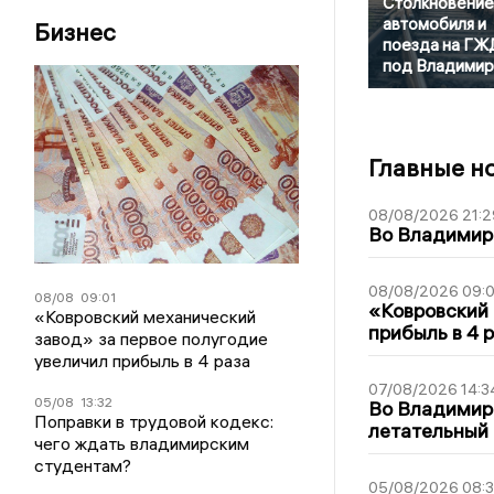
Столкновение
автомобиля и
Бизнес
поезда на ГЖ
под Владими
Главные н
08/08/2026 21:2
Во Владимирс
08/08/2026 09:0
08/08
09:01
«Ковровский 
«Ковровский механический
прибыль в 4 
завод» за первое полугодие
увеличил прибыль в 4 раза
07/08/2026 14:3
05/08
13:32
Во Владимир
Поправки в трудовой кодекс:
летательный
чего ждать владимирским
студентам?
05/08/2026 08: