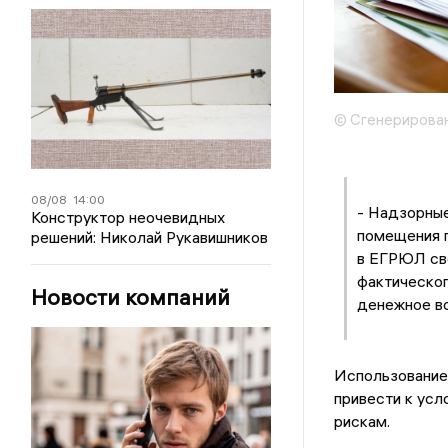
© Сгенерирова
08/08
14:00
- Надзорные
Конструктор неочевидных
помещения 
решений: Николай Рукавишников
в ЕГРЮЛ све
фактическог
Новости компаний
денежное во
Использование
привести к усл
рискам.