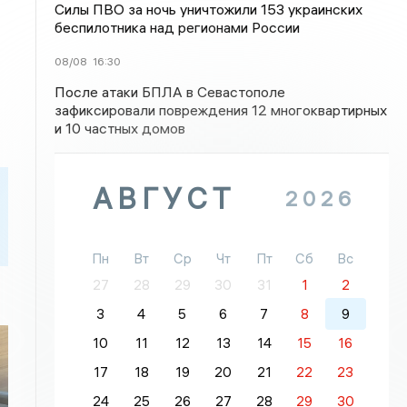
Силы ПВО за ночь уничтожили 153 украинских
беспилотника над регионами России
08/08
16:30
После атаки БПЛА в Севастополе
зафиксировали повреждения 12 многоквартирных
и 10 частных домов
АВГУСТ
2026
Пн
Вт
Ср
Чт
Пт
Сб
Вс
27
28
29
30
31
1
2
3
4
5
6
7
8
9
10
11
12
13
14
15
16
17
18
19
20
21
22
23
24
25
26
27
28
29
30