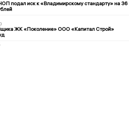
ЧОП подал иск к «Владимирскому стандарту» на 36
ублей
0
йщика ЖК «Поколение» ООО «Капитал Строй»
уд
2