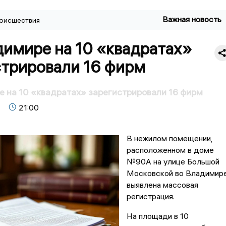
Важная новость
оисшествия
димире на 10 «квадратах»
стрировали 16 фирм
 на 10 «квадратах» зарегистрировали 16 фирм
21:00
В нежилом помещении,
расположенном в доме
№90А на улице Большой
Московской во Владимире
выявлена массовая
регистрация.
На площади в 10