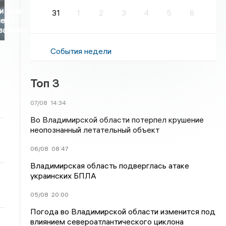
и прав
31
1
2
3
4
5
6
ей с
заниями
События недели
Топ 3
07/08
14:34
Во Владимирской области потерпел крушение
неопознанный летательный объект
06/08
08:47
Владимирская область подверглась атаке
украинских БПЛА
05/08
20:00
Погода во Владимирской области изменится под
влиянием североатлантического циклона