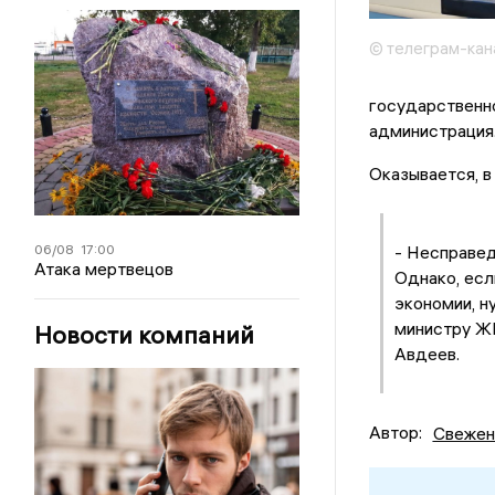
© телеграм-кан
государственно
администрация
Оказывается, в
06/08
17:00
- Несправед
Атака мертвецов
Однако, есл
экономии, н
министру ЖК
Новости компаний
Авдеев.
Автор:
Свежен