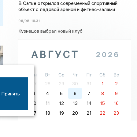
В Сатке открылся современный спортивный
объект с ледовой ареной и фитнес-залами
06/08
16:31
Кузнецов выбрал новый клуб
АВГУСТ
2026
Пн
Вт
Ср
Чт
Пт
Сб
Вс
27
28
29
30
31
1
2
Принять
3
4
5
6
7
8
9
10
11
12
13
14
15
16
17
18
19
20
21
22
23
24
25
26
27
28
29
30
31
1
2
3
4
5
6