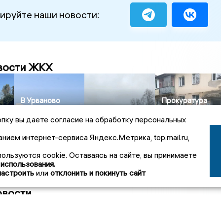
ируйте наши новости:
вости ЖКХ
В Урваново
Прокуратура
модернизируют
Петушки потратят
контролирует
пку вы даете согласие на обработку персональных
систему
123,9 млн рублей
устранение
водоснабжения в
на завершение
подтопления в
анием интернет-сервиса Яндекс.Метрика, top.mail.ru,
2-й
рамках
реконструкции
посёлке
нацпроекта
водозабора
Муромский
пользуются cookie. Оставаясь на сайте, вы принимаете
 использования.
настроить
или
отклонить и покинуть сайт
овости
30