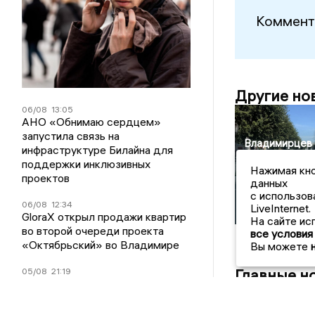
Коммент
Другие но
06/08
13:05
АНО «Обнимаю сердцем»
запустила связь на
Владимирцев
инфраструктуре Билайна для
беспокоит
поддержки инклюзивных
Нажимая кно
затянувшийся
проектов
данных
ремонт на
с использов
Девической и 
06/08
12:34
LiveInternet.
Никольской
GloraX открыл продажи квартир
На сайте ис
во второй очереди проекта
все условия
«Октябрьский» во Владимире
Вы можете
Главные н
05/08
21:19
Автокредитный портфель Банка
Уралсиб вырос на 23%
05/08/2026 08: