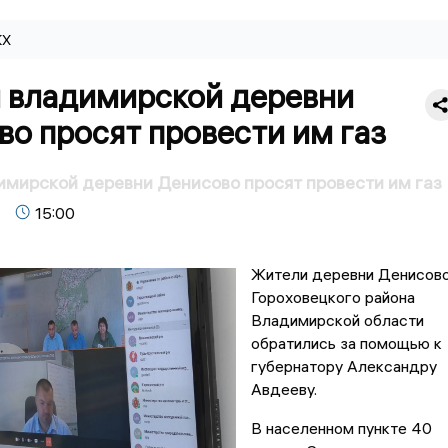
КХ
 владимирской деревни
о просят провести им газ
мирской деревни Денисово просят провести им газ
15:00
Жители деревни Денисов
Гороховецкого района
Владимирской области
обратились за помощью к
губернатору Александру
Авдееву.
В населенном пункте 40