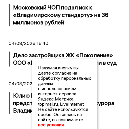
Московский ЧОП подал иск к
«Владимирскому стандарту» на 36
миллионов рублей
04/08/2026 15:40
Дело застройщика ЖК «Поколение»
ООО «Капитал Строй» передали в суд
Нажимая кнопку вы
даете согласие на
обработку персональных
данных
04/08/2026 11:36
с использованием
интернет-сервиса
Юлию Калистову официально
Яндекс.Метрика,
представили в должности прокурора
top.mail.ru, LiveInternet.
На сайте используются
Владимирской области
cookie. Оставаясь на
сайте, вы принимаете
все условия