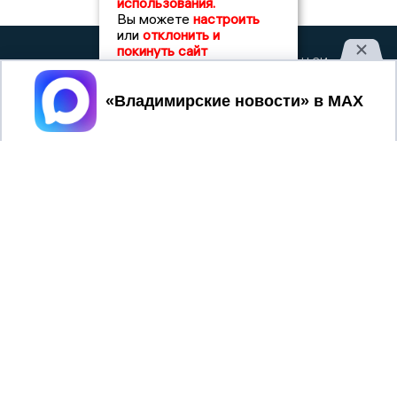
использования.
Вы можете
настроить
или
отклонить и
покинуть сайт
2017 © NEWSVLADIMIR.RU | СИ
ВЛАДИМИРСКИЕ
«Информационное агентство
НОВОСТИ
Владимирские новости»
Принять
Учредитель (соучредители): Общество с ограниченной
ответственностью «РЕГИОНАЛЬНЫЕ НОВОСТИ» (ОГРН
1107154017354)
Главный редактор: Мазов С. А.
8 (4922) 666916
Телефон редакции:
info@newsvladimir.ru
Электронная почта редакции:
,
reklama@newsvladimir.ru
Регистрационный номер: серия Эл № ФС77-78858 от 4
августа 2020 г. согласно выписке из реестра
зарегистрированных средств массовой информации
выдана Федеральной службой по надзору в сфере связи,
информационных технологий и массовых коммуникаций