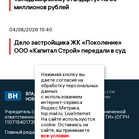
миллионов рублей
04/08/2026 15:40
Дело застройщика ЖК «Поколение»
ООО «Капитал Строй» передали в суд
Нажимая кнопку вы
даете согласие на
обработку персональных
данных
2017 © NEWSVLADIMIR.RU | СИ
ВЛАДИМИРСКИЕ
с использованием
«Информационное агентство
НОВОСТИ
интернет-сервиса
Владимирские новости»
Яндекс.Метрика,
Учредитель (соучредители): Общество с ограниченной
top.mail.ru, LiveInternet.
ответственностью «РЕГИОНАЛЬНЫЕ НОВОСТИ» (ОГРН
На сайте используются
1107154017354)
cookie. Оставаясь на
сайте, вы принимаете
Главный редактор: Мазов С. А.
все условия